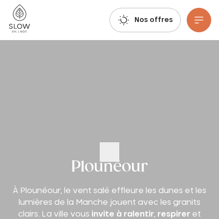
Respirez, imaginez, réservez : les réservations estivales 2027 sont déjà ouvertes !
Slow Village
Nos offres
Aller au contenu principal
Plounéour
À Plounéour, le vent salé effleure les dunes et les
lumières de la Manche jouent avec les granits
clairs. La ville vous
invite à ralentir
,
respirer
et