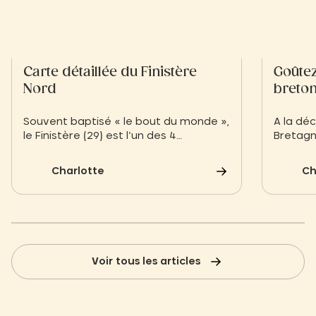
Carte détaillée du Finistère
Goûtez
Nord
breto
Souvent baptisé « le bout du monde »,
A la dé
le Finistère (29) est l’un des 4
Bretagne Crêpes, galettes, f
départements de Bretagne. Il
mer, cid
constitue le département le plus
ha farz,
Charlotte
Ch
occidental de France. Baigné par la
biscuits
Manche, le Finistère Nord renferme
conquêt
plusieurs régions historiques
sucrées 
bretonnes, le Léon au nord-ouest
(entre Lannion et Châteaulin) et le
Trégor au nord-est.
Voir tous les articles