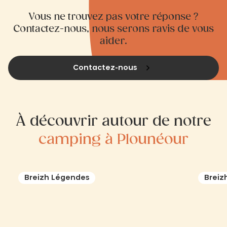
Vous ne trouvez pas votre réponse ?
Contactez-nous, nous serons ravis de vous
aider.
Contactez-nous
À découvrir autour de notre
camping à Plounéour
Breizh Légendes
Breiz