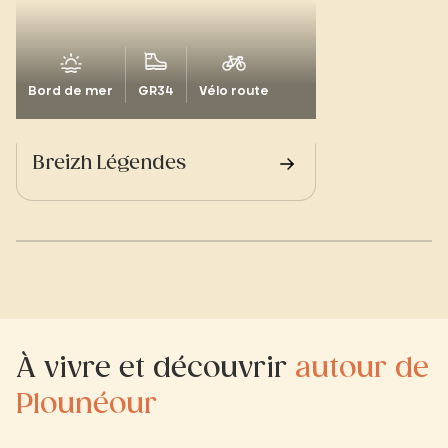
Bord de mer
GR34
Vélo route
Breizh Légendes
À vivre et découvrir
autour de
Plounéour