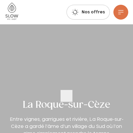
Respirez, imaginez, réservez : les réservations estivales 2027 sont déjà ouvertes !
Slow Village
Nos offres
Aller au contenu principal
La Roque-sur-Cèze
Entre vignes, garrigues et rivière, La Roque-sur-
Cèze a gardé l’âme d’un village du Sud où l’on