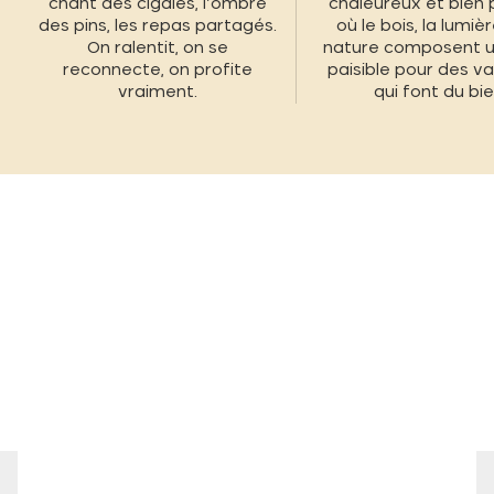
chant des cigales, l’ombre
chaleureux et bien 
des pins, les repas partagés.
où le bois, la lumièr
On ralentit, on se
nature composent u
reconnecte, on profite
paisible pour des v
vraiment.
qui font du bie