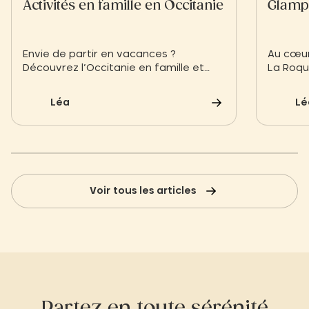
Activités en famille en Occitanie
Glampi
Envie de partir en vacances ?
Au cœur
Découvrez l’Occitanie en famille et
La Roqu
profitez de toutes les activités
expérie
qu’offre cette région. Séjour culturel,
vous pr
Léa
Lé
voyage en pleine nature ou activités
glampin
sportives, l’Occitanie propose des
activités pour toute la famille. Votre
camping Slow Village en Provence
Occitanie vous propose quelques
idées d’activités à faire en famille.
Voir tous les articles
Partez en toute sérénité