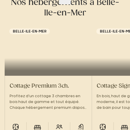
Nos hébergements à Belle-
Ile-en-Mer
BELLE-ILE-EN-MER
BELLE-ILE-EN-M
Cottage Premium 3ch.
Cottage Sign
Profitez d’un cottage 3 chambres en
En bois, haut de
bois haut de gamme et tout équipé.
moderne, il est to
Chaque hébergement premium dispose
de bain pour touj
de 2 salles de bain pour que chacun ait
Avec sa grande t
son espace !
prestations hôtel
sentirez comme à