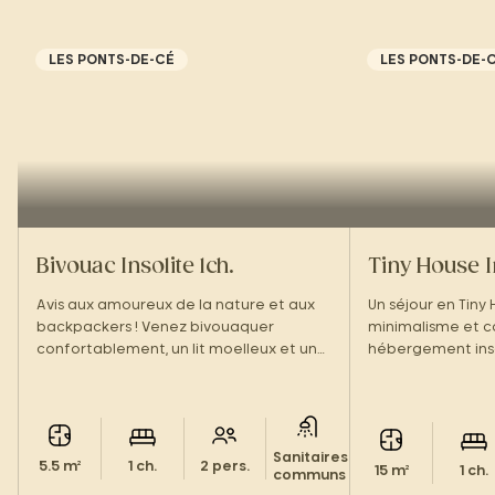
LES PONTS-DE-CÉ
LES PONTS-DE-
Bivouac Insolite 1ch.
Tiny House In
Avis aux amoureux de la nature et aux
Un séjour en Tiny 
backpackers ! Venez bivouaquer
minimalisme et c
confortablement, un lit moelleux et une
hébergement inso
terrasse en bois vous attendent.
Sanitaires
5.5 m²
1 ch.
2 pers.
15 m²
1 ch.
communs