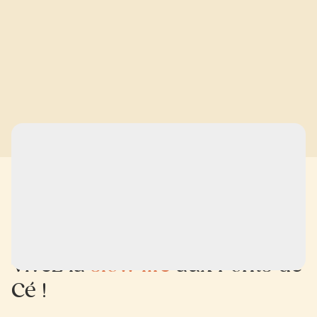
Vivez la
slow life
aux Ponts de
Cé !