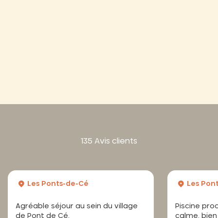
135 Avis clients
Les Ponts-de-Cé
Les Pon
Agréable séjour au sein du village
Piscine pro
de Pont de Cé.
calme, bien