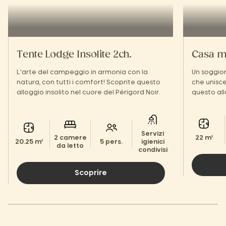
Tente Lodge Insolite 2ch.
Casa m
L'arte del campeggio in armonia con la
Un soggior
natura, con tutti i comfort! Scoprite questo
che unisc
alloggio insolito nel cuore del Périgord Noir.
questo all
Périgord N
Servizi
2 camere
22 m²
20.25 m²
5 pers.
igienici
da letto
condivisi
Scoprire