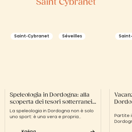
Saint Cybranet
Saint-Cybranet
Séveilles
Saint
Speleologia in Dordogna: alla
Vacanz
scoperta dei tesori sotterranei
Dordo
del Périgord
La speleologia in Dordogna non è solo
Partite 
uno sport: è una vera e propria
Dordogna
esperienza sensoriale nel cuore del
inconta
mondo sotterraneo. Che siate
Kaëna