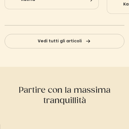
condivid
esploratori esperti o alla ricerca di
Ka
un'esperienza per tutta la famiglia, le
grotte della regione vi aprono le loro
porte.
Vedi tutti gli articoli
Partire con la massima
tranquillità