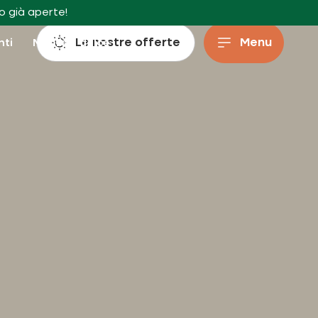
o già aperte!
Le nostre offerte
Menu
enti
Mobilità dolce