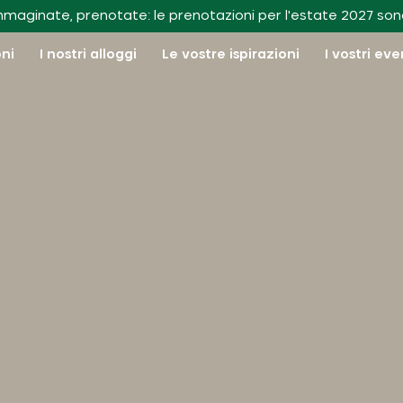
I nostri appunti di viaggio
mmaginate, prenotate: le prenotazioni per l'estate 2027 son
oni
I nostri alloggi
Le vostre ispirazioni
I vostri ev