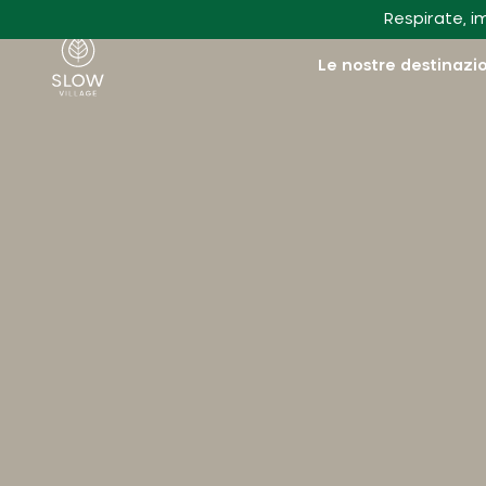
Vai al contenuto principale
Respirate, i
Villaggio lento
Le nostre destinazi