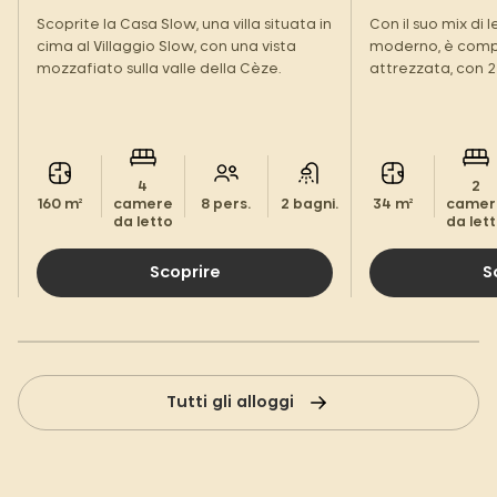
Scoprite la Casa Slow, una villa situata in
Con il suo mix di 
cima al Villaggio Slow, con una vista
moderno, è com
mozzafiato sulla valle della Cèze.
attrezzata, con 2
maggiore comfort
e i servizi in stil
a casa vostra!
4
2
160 m²
camere
8 pers.
2 bagni.
34 m²
camer
da letto
da let
Scoprire
S
Tutti gli alloggi