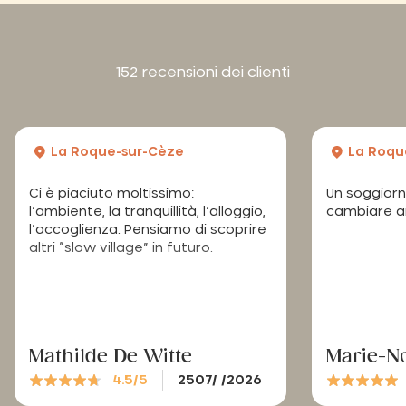
152 recensioni dei clienti
La Roque-sur-Cèze
La Roqu
Ci è piaciuto moltissimo:
Un soggiorn
l’ambiente, la tranquillità, l’alloggio,
cambiare ar
l’accoglienza. Pensiamo di scoprire
altri “slow village” in futuro.
Mathilde De Witte
Marie-No
4.5/5
2507/ /2026