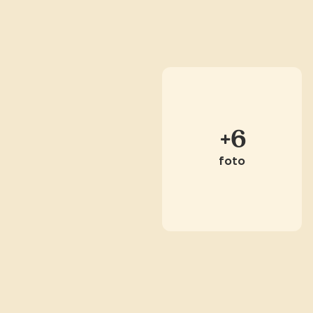
+6
foto