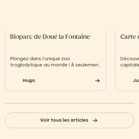
Bioparc de Doué la Fontaine
Carte 
Plongez dans l’unique zoo
Découvr
troglodytique au monde ! À seulement
capital
30 min du Slow Village Les Ponts-de-
penser
Cé, découvrez le Bioparc de Doué-la-
prochai
Hugo
Ju
Fontaine : 1900 animaux au cœur de
carrières de faluns pour une
expérience immersive et engagée en
faveur de la biodiversité.
Voir tous les articles