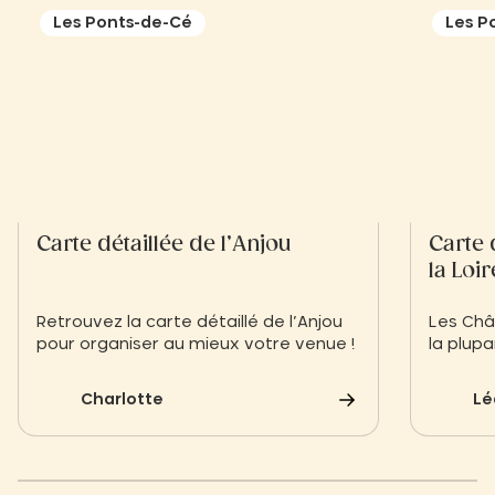
Les Ponts-de-Cé
Les P
Carte détaillée de l’Anjou
Carte 
la Loir
Retrouvez la carte détaillé de l’Anjou
Les Châ
pour organiser au mieux votre venue !
la plupa
la seco
bord de 
Charlotte
Lé
ont été
Renaissa
vocatio