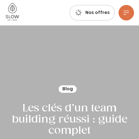
Respirez, imaginez, réservez : les réservations estivales 2027 sont déjà ouvertes !
Slow Village
Nos offres
Aller au contenu principal
Blog
Les clés d’un team
building réussi : guide
complet