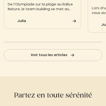
la cohésion d’équipe
De l’Olympiade sur la plage au Rallye
Lors d’
Nature, le team building se met au
vous ave
vert. Découvrez nos 6 idées d’activités
communi
pour booster l’engagement de vos
Julia
votre éq
équipes dans un cadre inspirant.
Ju
l’icebre
Voir tous les articles
Partez en toute sérénité