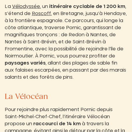
La
Vélodyssée
, un
itinéraire cyclable de 1 200 km
,
s’étend de
Roscoff
, en Bretagne, jusqu’à Hendaye,
à la frontière espagnole. Ce parcours, qui longe la
côte atlantique, traverse Pornic, garantissant de
magnifiques tronçons : de Redon à Nantes, de
Nantes à Saint-Brévin, et de Saint-Brévin à
Fromentine, avec la possibilité de rejoindre l’île de
Noirmoutier. À Pornic, vous pourrez profiter de
paysages variés
, allant des plages de sable fin
aux falaises escarpées, en passant par des marais
salants et des forêts de pins.
La Vélocéan
Pour rejoindre plus rapidement Pornic depuis
Saint-Michel-Chef-Chef, l’itinéraire Vélocéan
propose un
raccourci de 14 km
à travers la
campagne, évitant ainsi le détour par la côte et la