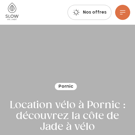
Respirez, imaginez, réservez : les réservations estivales 2027 sont déjà ouvertes !
Slow Village
Nos offres
Aller au contenu principal
Pornic
Location vélo à Pornic :
découvrez la côte de
Jade à vélo