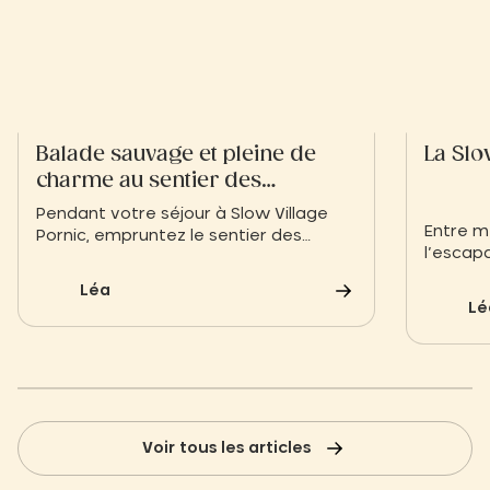
Balade sauvage et pleine de
La Slo
charme au sentier des
Douaniers à Pornic
Pendant votre séjour à Slow Village
Entre m
Pornic, empruntez le sentier des
l’escap
Douaniers et laissez-vous séduire par
rêvent d
la beauté sauvage de la côte
Léa
life n’e
atlantique pour une immersion unique
Lé
mode de
au cœur du littoral.
Voir tous les articles