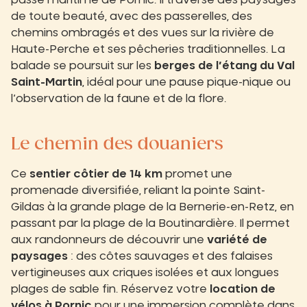
passé maritime de Pornic. Il traverse des paysages
de toute beauté, avec des passerelles, des
chemins ombragés et des vues sur la rivière de
Haute-Perche et ses pêcheries traditionnelles. La
balade se poursuit sur les
berges de l’étang du Val
Saint-Martin
, idéal pour une pause pique-nique ou
l’observation de la faune et de la flore.
Le chemin des douaniers
Ce
sentier côtier de 14 km
promet une
promenade diversifiée, reliant la pointe Saint-
Gildas à la grande plage de la Bernerie-en-Retz, en
passant par la plage de la Boutinardière. Il permet
aux randonneurs de découvrir une
variété de
paysages
: des côtes sauvages et des falaises
vertigineuses aux criques isolées et aux longues
plages de sable fin. Réservez votre
location de
vélos à Pornic
pour une immersion complète dans