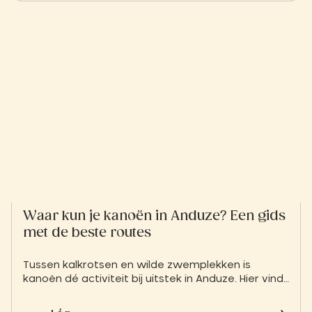
wind in een typisch Cevennese decor.
Waar kun je kanoën in Anduze? Een gids
met de beste routes
Tussen kalkrotsen en wilde zwemplekken is
kanoën dé activiteit bij uitstek in Anduze. Hier vind
je alles wat je moet weten over de tarieven, de
minimumleeftijd en de routes vanaf de Gardon.