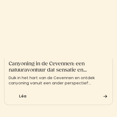
Canyoning in de Cevennen: een
natuuravontuur dat sensatie en
langzaam toerisme combineert
Duik in het hart van de Cevennen en ontdek
canyoning vanuit een ander perspectief:
watervallen, natuurlijke glijbanen en wilde kloven
wachten op je voor een uniek avontuur dat natuur
Léa
en sensatie combineert.