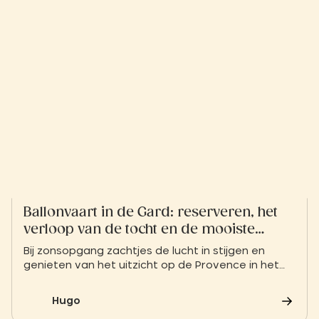
ontdekkingstocht gaan naar de antieke schatten
die de regio rijk is.
Ballonvaart in de Gard: reserveren, het
verloop van de tocht en de mooiste
plekken
Bij zonsopgang zachtjes de lucht in stijgen en
genieten van het uitzicht op de Provence in het
departement Gard, de garrigue en de Romeinse
overblijfselen die zich onder je voeten uitstrekken.
Hugo
Een eerste ballonvaart in het departement Gard