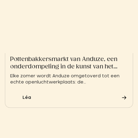
Pottenbakkersmarkt van Anduze, een
onderdompeling in de kunst van het
pottenbakken
Elke zomer wordt Anduze omgetoverd tot een
echte openluchtwerkplaats: de
pottenbakkersmarkt brengt 35 ambachtslieden
samen, met levendige demonstraties en unieke
Léa
creaties, die erfgoed en moderniteit combineren.