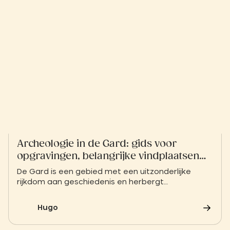
Archeologie in de Gard: gids voor
opgravingen, belangrijke vindplaatsen
en ontdekkingen
De Gard is een gebied met een uitzonderlijke
rijkdom aan geschiedenis en herbergt
majestueuze overblijfselen uit de Gallo-Romeinse
tijd. Tussen iconische monumenten zoals de Pont
Hugo
du Gard of de Arena van Nîmes en archeologische
musea van internationale faam kunt u op