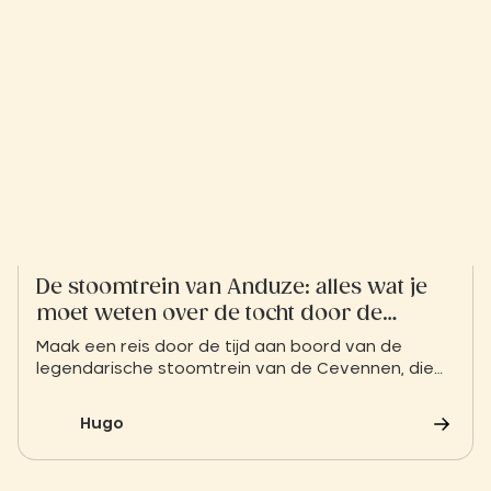
De stoomtrein van Anduze: alles wat je
moet weten over de tocht door de
Cevennen
Maak een reis door de tijd aan boord van de
legendarische stoomtrein van de Cevennen, die
Anduze met Saint-Jean-du-Gard verbindt. Laat u
meevoeren door het ritme van weleer en geniet
Hugo
van de spectaculaire landschappen van de
Cevennen terwijl u viaducten, tunnels en
ongerepte valleien doorkruist.