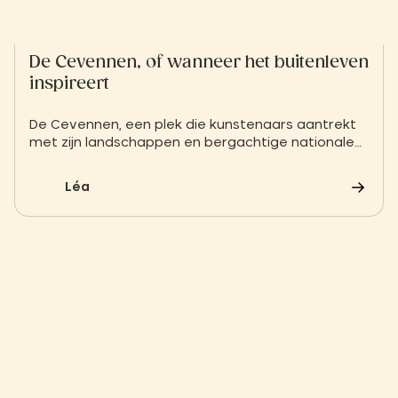
De Cevennen, of wanneer het buitenleven
inspireert
De Cevennen, een plek die kunstenaars aantrekt
met zijn landschappen en bergachtige nationale
park. De regio's Occitanie en Auvergne-Rhône
Alpes liggen verspreid over deze streek. Hier volgt
Léa
een korte beschrijving van de troeven van deze
bestemming!