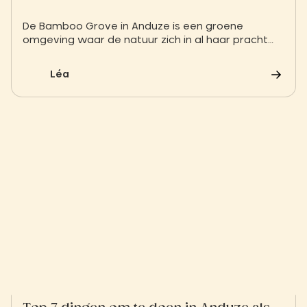
De Bamboo Grove in Anduze is een groene
omgeving waar de natuur zich in al haar pracht
uitdrukt. Van majestueuze bamboestroken tot
thematuinen, maak een reis naar het hart van een
Léa
uitzonderlijke plek.