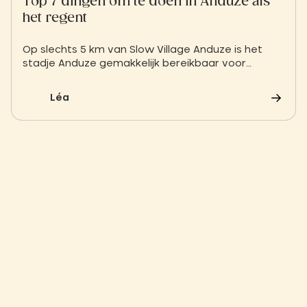
Top 7 dingen om te doen in Anduze als
het regent
Op slechts 5 km van Slow Village Anduze is het
stadje Anduze gemakkelijk bereikbaar voor
vakantiegangers die op zoek zijn naar een rustig
toevluchtsoord. Maar wat doe je als het
Léa
weerbericht voor Anduze regen en bewolking
voorspelt?