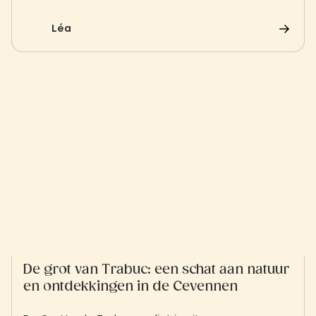
proeverijen en ambachtelijke ontdekkingen in het
hart van een levendige Provençaalse sfeer.
Léa
De grot van Trabuc: een schat aan natuur
en ontdekkingen in de Cevennen