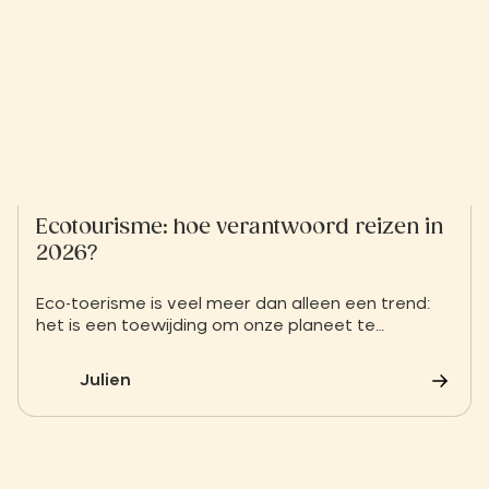
Ecotourisme: hoe verantwoord reizen in
2026?
Eco-toerisme is veel meer dan alleen een trend:
het is een toewijding om onze planeet te
beschermen. Van de keuze van je accommodatie
tot je dagelijkse handelingen: leer hoe je je
Julien
ecologische voetafdruk kunt verkleinen terwijl je
volop geniet van de rijkdommen van de natuur.
Ontdek onze essentiële tips voor het plannen van
een duurzame vakantie, van het uitstippelen van
je reisroute tot het kiezen van je activiteiten ter