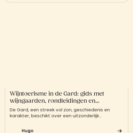
is een magische en tijdloze ervaring, ideaal om de
rijkdom van de landschappen van Occitanië vanuit
een geheel nieuw perspectief te ontdekken.
Wijntoerisme in de Gard: gids met
wijngaarden, rondleidingen en
proeverijen
De Gard, een streek vol zon, geschiedenis en
karakter, beschikt over een uitzonderlijk
wijnbouwpatrimonium dat zich uitstrekt van de
uitlopers van de Cevennen tot aan de oevers van
Hugo