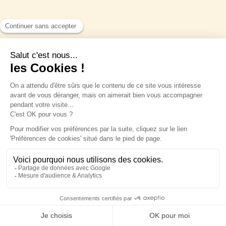
Slow Village Anduze: een bijzonder
landgoed van 30 hectare in de Gard
Slow Village Anduze in de Gard heet je welkom op
een landgoed van 30 hectare tussen 2 rivieren die
geclassificeerd zijn als Natura 2000: de "Gardons".
De natuurlijke omgeving biedt droombaden in de
Julien
Gorges du Gardon en een adembenemend
landschap.