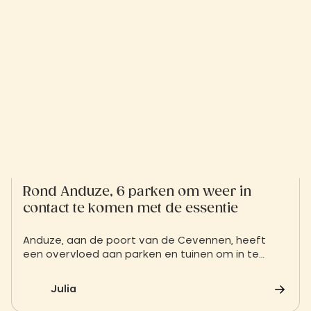
Rond Anduze, 6 parken om weer in
contact te komen met de essentie
Anduze, aan de poort van de Cevennen, heeft
een overvloed aan parken en tuinen om in te
ontspannen. Of je nu op zoek bent naar een
schaduwrijke wandeling, een picknick of een
Julia
botanische ontdekkingstocht, deze groene
ruimtes zullen jong en oud aanspreken. Een frisse