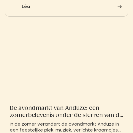
bezienswaardigheden die u niet mag missen en
Léa
de gouden regels om optimaal te genieten van
dit UNESCO-werelderfgoed.
De avondmarkt van Anduze: een
zomerbelevenis onder de sterren van de
Cevennen
In de zomer verandert de avondmarkt Anduze in
een feestelijke plek: muziek, verlichte kraampjes,