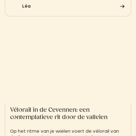
symmetrische paden bieden een oase van
Léa
schoonheid en rust.
Vélorail in de Cevennen: een
contemplatieve rit door de valleien
Op het ritme van je wielen voert de vélorail van