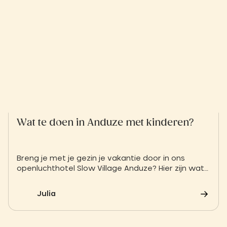
plaatse.
Wat te doen in Anduze met kinderen?
Breng je met je gezin je vakantie door in ons
openluchthotel Slow Village Anduze? Hier zijn wat
ideeën voor dingen die je kunt doen in Anduze met
de kinderen.
Julia