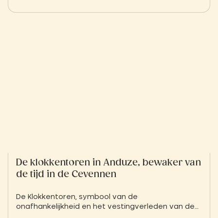
de Middellandse Zee. Maak tijdens uw verblijf in
het Slow Village van de gelegenheid gebruik om
door gepassioneerde wijndomeinen te trekken,
lokale wijnen te proeven en door de in zonlicht
badende wijngaardlandschappen te wandelen.
De klokkentoren in Anduze, bewaker van
de tijd in de Cevennen
De Klokkentoren, symbool van de
onafhankelijkheid en het vestingverleden van de
stad, is het monument dat je in Anduze zeker niet