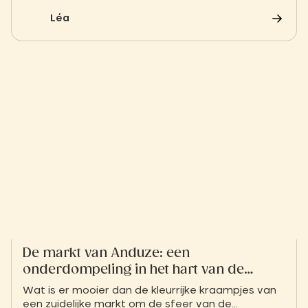
mag missen. Op slechts enkele minuten van het
Léa
Slow Village getuigt deze vierkante toren van de
bewogen geschiedenis van de Cevennen en
vormt hij een prachtig herkenningspunt te midden
van de pittoreske steegjes van het historische
centrum.
De markt van Anduze: een
onderdompeling in het hart van de
smaken en tradities van de Cevennen
Wat is er mooier dan de kleurrijke kraampjes van
een zuidelijke markt om de sfeer van de