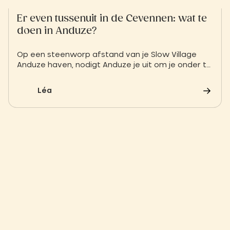
Er even tussenuit in de Cevennen: wat te
doen in Anduze?
Op een steenworp afstand van je Slow Village
Anduze haven, nodigt Anduze je uit om je onder te
dompelen in de geschiedenis, cultuur en
ongerepte natuur van de Cevennen. Ontdek wat
Léa
er te doen is in Anduze tijdens een verblijf in ons
openluchthotel!