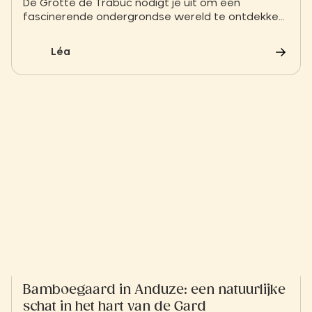
De Grotte de Trabuc nodigt je uit om een
fascinerende ondergrondse wereld te ontdekken.
Tussen stalactieten, geheime galerijen en
natuurlijke curiosa verken je een unieke
Léa
geologische schat in het hart van de Cevennen.
Bamboegaard in Anduze: een natuurlijke
schat in het hart van de Gard