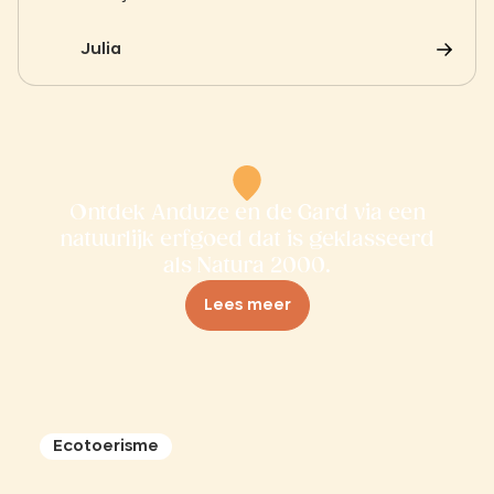
Cevennen op te snuiven? In Anduze is de markt
een echte instelling waar de geuren van pélardon
Julia
en olijven zich vermengen. Een authentieke
culinaire tussenstop die u tijdens uw verblijf zeker
niet mag missen.
Ontdek Anduze en de Gard via een
natuurlijk erfgoed dat is geklasseerd
als Natura 2000.
Lees meer
Ecotoerisme