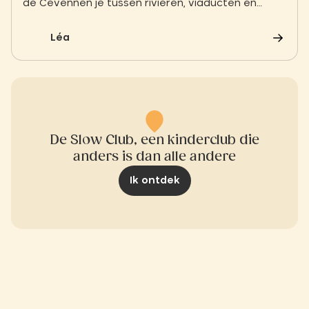
de Cevennen je tussen rivieren, viaducten en
kreupelhout. Een natuurlijke ervaring waar vrijheid,
sereniteit en gezelligheid samenkomen.
Léa
De Slow Club, een kinderclub die
anders is dan alle andere
Ik ontdek