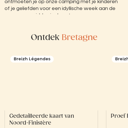
ontmoeten je op onze camping met je kinderen
of je geliefden voor een idyllische week aan de
oceaan en midden in de natuur.
Ontdek
Bretagne
Breizh Légendes
Breiz
Gedetailleerde kaart van
Proef 
Noord-Finistère