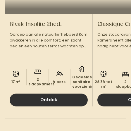
Bivak Insolite 2bed.
Classique C
Oproep aan alle natuurliefhebbers! Kom
Onze stacaravan 
bivakkeren in alle comfort; een zacht
kamers heeft alle 
bed en een houten terras wachten op
nodig hebt voor
je.
verblijf!
Gedeelde
2
17 m²
4 pers.
sanitaire
26 34 tot
2
slaapkamers
voorzieningen
m²
slaapk
Ontdek
O