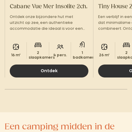
Cabane Vue Mer Insolite 2ch.
Tiny House 
Ontdek onze bijzondere hut met
Een verblijf in een
uitzicht op zee, een authentieke
dat minimalisme
accommodatie die ideaal is voor een
combineert. On
tussenstop aan de Côte des Légendes.
accommodatie me
2
1
2
16 m²
4 pers.
26 m²
slaapkamers
badkamer.
slaapk
Ontdek
O
Een camping midden in de