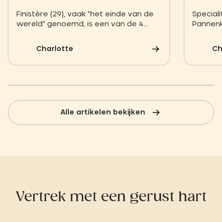
Finistère (29), vaak "het einde van de
Special
wereld" genoemd, is een van de 4
Pannenk
departementen van Bretagne. Het is
cider, 
het meest westelijke departement
grote ha
Charlotte
Ch
van Frankrijk. Noord-Finistère wordt
jakobssc
begrensd door het Kanaal en bevat
verover
verschillende historische Bretonse
special
regio's, Léon in het noordwesten
(tussen Lannion en Châteaulin) en
Trégor in het noordoosten.
Alle artikelen bekijken
Vertrek met een gerust hart