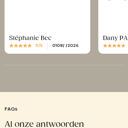
Stéphanie Bec
Dany P
5/5
0108/ /2026
FAQs
Al onze antwoorden