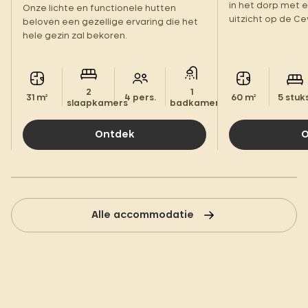
in het dorp me
Onze lichte en functionele hutten
uitzicht op de C
beloven een gezellige ervaring die het
hele gezin zal bekoren.
2
1
31 m²
4 pers.
60 m²
5 stuks
slaapkamers
badkamer.
Ontdek
O
Alle accommodatie