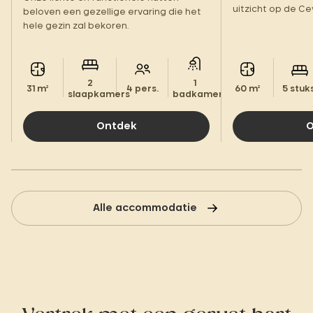
uitzicht op de C
beloven een gezellige ervaring die het
hele gezin zal bekoren.
2
1
31 m²
4 pers.
60 m²
5 stuks
slaapkamers
badkamer.
Ontdek
O
Alle accommodatie