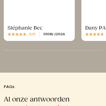
Stéphanie Bec
Dany P
5/5
0108/ /2026
FAQs
Al onze antwoorden