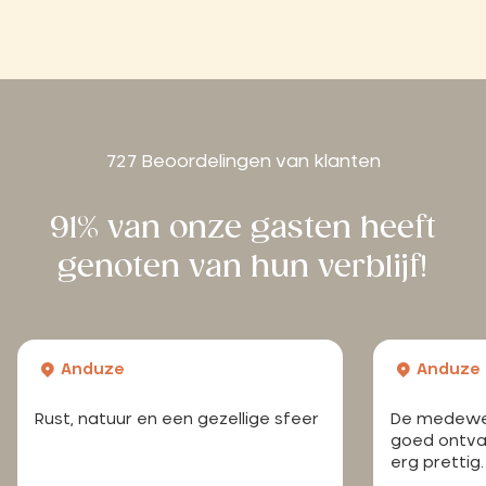
727 Beoordelingen van klanten
91% van onze gasten heeft
genoten van hun verblijf!
Anduze
Anduze
Rust, natuur en een gezellige sfeer
De medewer
goed ontva
erg prettig