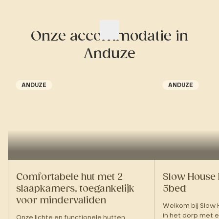
Onze accommodatie in
Anduze
ANDUZE
ANDUZE
Comfortabele hut met 2
Slow House
slaapkamers, toegankelijk
5bed
voor mindervaliden
Welkom bij Slow H
in het dorp me
Onze lichte en functionele hutten