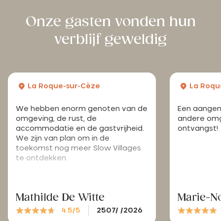
Onze gasten vonden hun
verblijf geweldig
La Roque-sur-Cèze
La Roqu
We hebben enorm genoten van de
Een aangena
omgeving, de rust, de
andere omge
accommodatie en de gastvrijheid.
ontvangst!
We zijn van plan om in de
toekomst nog meer Slow Villages
te ontdekken.
Mathilde De Witte
Marie-No
4.5/5
2507/ /2026