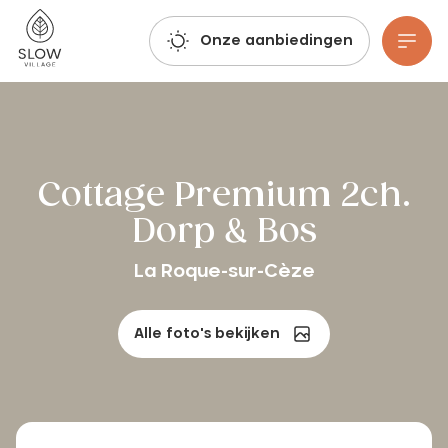
Haal diep adem, laat je fantasie de vrije loop en boek: de reserveringen voor de zomer van 2027 zijn al geopend!
Langzaam dorp
Onze aanbiedingen
Ga naar hoofdinhoud
Cottage Premium 2ch.
Dorp & Bos
La Roque-sur-Cèze
Alle foto's bekijken