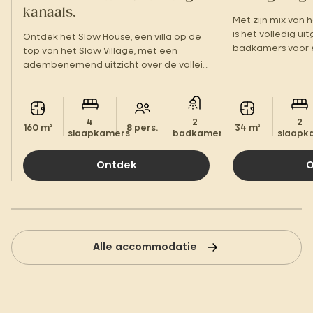
kanaals.
Met zijn mix van
is het volledig ui
Ontdek het Slow House, een villa op de
badkamers voor e
top van het Slow Village, met een
terras en facilitei
adembenemend uitzicht over de vallei
je meteen thuis!
van de Cèze.
4
2
2
160 m²
8 pers.
34 m²
slaapkamers
badkamers.
slaapk
Ontdek
O
Alle accommodatie