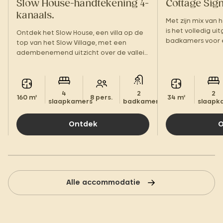
Slow House-handtekening 4-
Cottage Sig
kanaals.
Met zijn mix van
is het volledig ui
Ontdek het Slow House, een villa op de
badkamers voor e
top van het Slow Village, met een
terras en facilitei
adembenemend uitzicht over de vallei
je meteen thuis!
van de Cèze.
4
2
2
160 m²
8 pers.
34 m²
slaapkamers
badkamers.
slaapk
Ontdek
O
Alle accommodatie