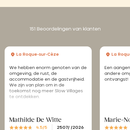
151 Beoordelingen van klanten
La Roque-sur-Cèze
La Roqu
We hebben enorm genoten van de
Een aangena
omgeving, de rust, de
andere omge
accommodatie en de gastvrijheid.
ontvangst!
We zijn van plan om in de
toekomst nog meer Slow Villages
te ontdekken.
Mathilde De Witte
Marie-No
4.5/5
2507/ /2026