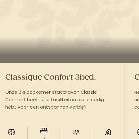
Classique Confort 3bed.
C
Onze 3-slaapkamer stacaravan Classic
H
Comfort heeft alle faciliteiten die je nodig
u
hebt voor een ontspannen verblijf!
co
ho
3