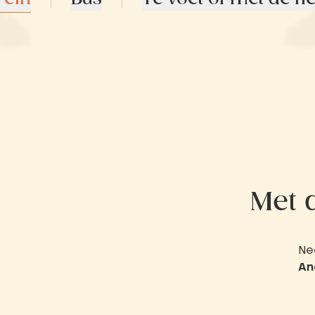
Met 
Ne
An