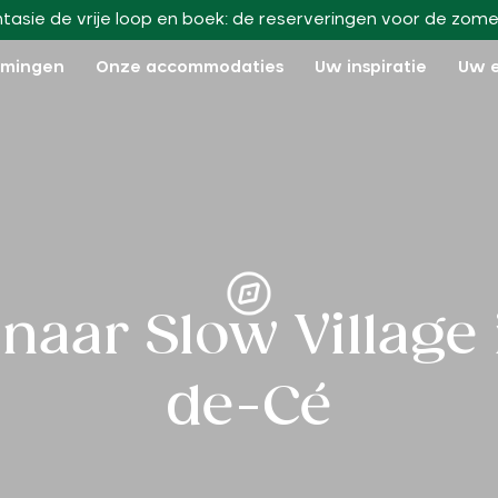
ntasie de vrije loop en boek: de reserveringen voor de zome
mmingen
Onze accommodaties
Uw inspiratie
Uw 
naar Slow Village 
de-Cé