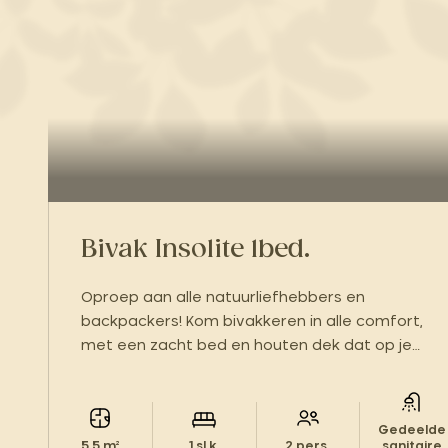
Bivak Insolite 1bed.
Oproep aan alle natuurliefhebbers en
backpackers! Kom bivakkeren in alle comfort,
met een zacht bed en houten dek dat op je
wacht.
Gedeelde
5.5 m²
1 sl.k.
2 pers.
sanitaire