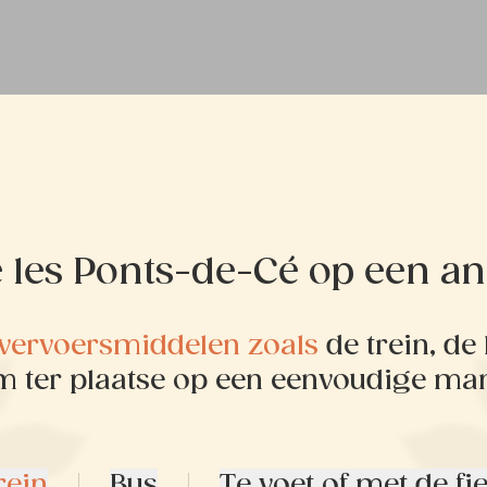
e les Ponts-de-Cé op een 
e vervoersmiddelen zoals
de trein, de
m ter plaatse op een eenvoudige ma
rein
Bus
Te voet of met de fie