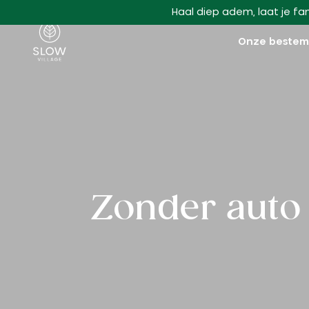
Ga naar hoofdinhoud
Haal diep adem, laat je fa
Langzaam dorp
Onze beste
Zonder auto 