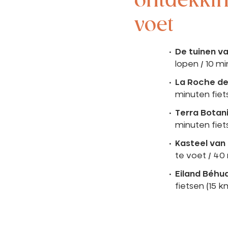
ontdekkin
voet
De tuinen v
lopen / 10 mi
La Roche de
minuten fiet
Terra Botan
minuten fiet
Kasteel van
te voet / 40
Eiland Béhu
fietsen (15 k