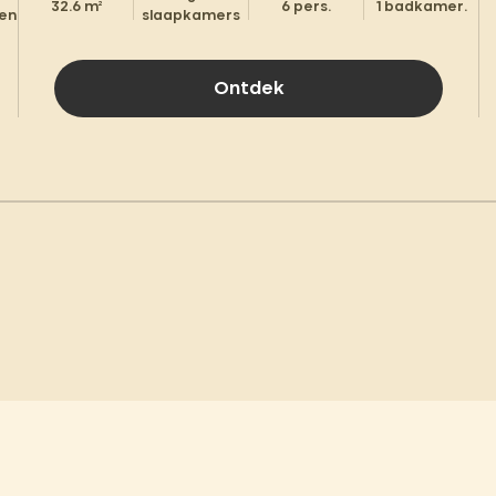
32.6 m²
6 pers.
1 badkamer.
gen
slaapkamers
Ontdek