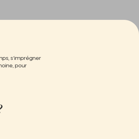
mps, s’imprégner
moine, pour
?