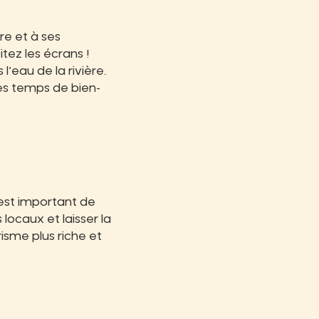
re et à ses
tez les écrans !
’eau de la rivière.
les temps de bien-
 est important de
locaux et laisser la
risme plus riche et