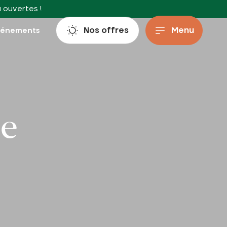
à ouvertes !
Nos offres
Menu
vénements
me