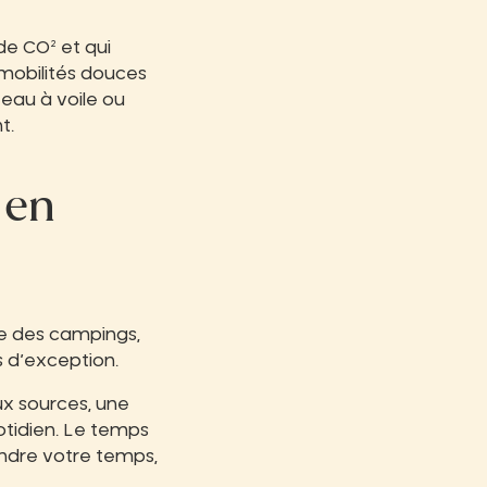
de CO² et qui
s mobilités douces
ateau à voile ou
t.
 en
se des campings,
s d’exception.
ux sources, une
tidien. Le temps
endre votre temps,