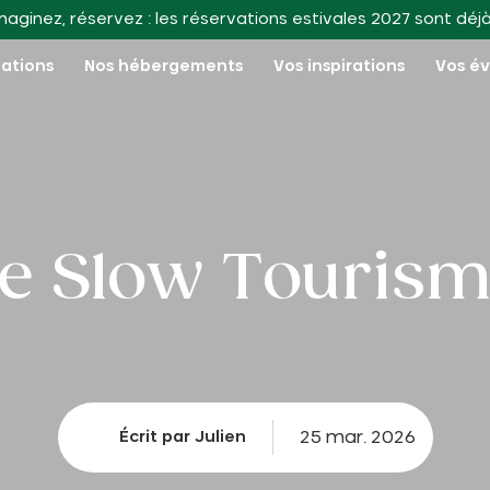
maginez, réservez : les réservations estivales 2027 sont déj
nations
Nos hébergements
Vos inspirations
Vos é
e Slow Touris
25 mar. 2026
Écrit par Julien