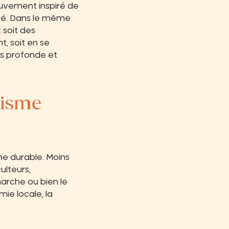
ouvement inspiré de
lité. Dans le même
 soit des
t, soit en se
us profonde et
risme
me durable. Moins
ulteurs,
marche ou bien le
ie locale, la