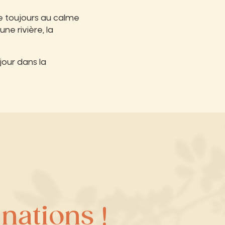
te toujours au calme
ne rivière, la
jour dans la
inations
!