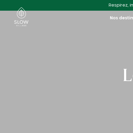
Aller au contenu principal
Respirez, i
Slow Village
Nos desti
L