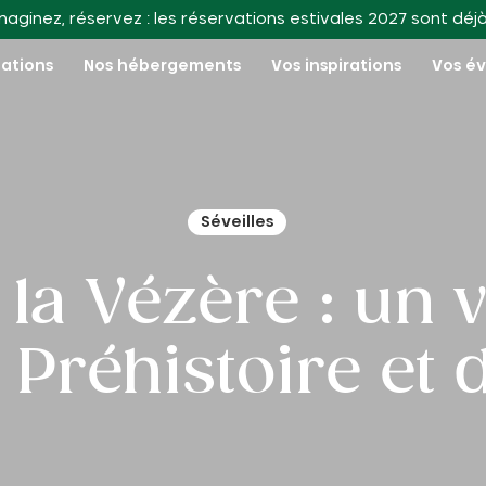
maginez, réservez : les réservations estivales 2027 sont déj
nations
Nos hébergements
Vos inspirations
Vos é
Séveilles
 la Vézère : un
Préhistoire et 