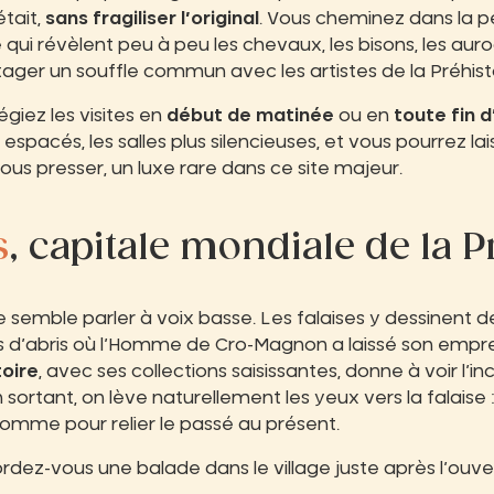
était,
sans fragiliser l’original
. Vous cheminez dans la 
 qui révèlent peu à peu les chevaux, les bisons, les au
tager un souffle commun avec les artistes de la Préhisto
légiez les visites en
début de matinée
ou en
toute fin d
espacés, les salles plus silencieuses, et vous pourrez la
s presser, un luxe rare dans ce site majeur.
s
, capitale mondiale de la P
lée semble parler à voix basse. Les falaises y dessinent d
es d’abris où l’Homme de Cro-Magnon a laissé son empr
toire
, avec ses collections saisissantes, donne à voir l’i
n sortant, on lève naturellement les yeux vers la falaise 
 comme pour relier le passé au présent.
dez-vous une balade dans le village juste après l’ouve