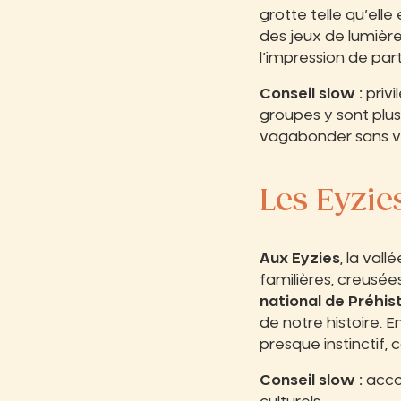
grotte telle qu’elle 
des jeux de lumière
l’impression de par
Conseil slow :
privi
groupes y sont plus 
vagabonder sans vou
Les Eyzie
Aux Eyzies
, la val
familières, creusé
national de Préhis
de notre histoire. E
presque instinctif,
Conseil slow :
accor