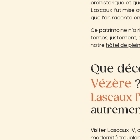
préhistorique et qu
Lascaux fut mise au
que l’on raconte e
Ce patrimoine n’a rie
temps, justement, 
notre
hôtel de plein
Que déc
Vézère
Lascaux I
autremen
Visiter Lascaux IV,
modernité troublant