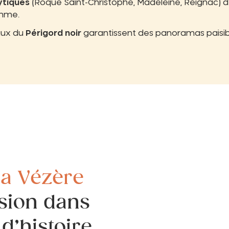
ytiques
(Roque Saint-Christophe, Madeleine, Reignac) d
omme.
aux du
Périgord noir
garantissent des panoramas paisibl
 la Vézère
sion dans
d’histoire