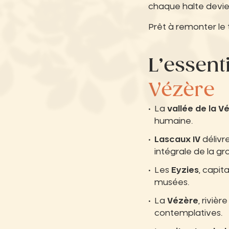
chaque halte devie
Prêt à remonter le
L’essent
Vézère
La
vallée de la V
humaine.
Lascaux IV
délivr
intégrale de la gro
Les
Eyzies
, capit
musées.
La
Vézère
, riviè
contemplatives.