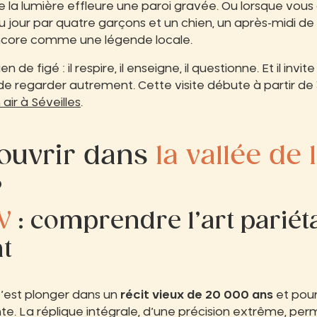
e la lumière effleure une paroi gravée. Ou lorsque vou
 jour par quatre garçons et un chien, un après-midi de 
ncore comme une légende locale.
n de figé : il respire, il enseigne, il questionne. Et il invit
de regarder autrement. Cette visite débute à partir de
 air à Séveilles
.
ouvrir dans
la vallée de 
?
V
: comprendre l’art pariét
t
 c’est plonger dans un
récit vieux de 20 000 ans
et pour
e. La réplique intégrale, d’une précision extrême, perm