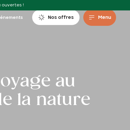
à ouvertes !
Nos offres
Menu
vénements
 voyage au
de la nature