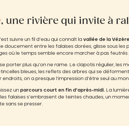
e
, une rivière qui invite à ra
est suivre un fil d’eau qui connaît la
vallée de la Vézèr
le doucement entre les falaises dorées, glisse sous les 
ages où le temps semble encore marcher à pas feutrés.
sse porter plus qu’on ne rame. Le clapotis régulier, les 
incelles bleues, les reflets des arbres qui se déforment
Par endroits, on a presque l’impression d’être seul au mo
sissez un
parcours court en fin d’après-midi.
La lumière
 et les falaises s’embrasent de teintes chaudes, un mome
e sans se presser.