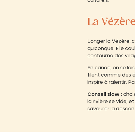
culturels.
La Vézèr
Longer la Vézère, c’
quiconque. Elle cou
contourne des vill
En canoë, on se lai
filent comme des ét
inspire à ralentir. 
Conseil slow :
choi
la rivière se vide,
savourer la descent