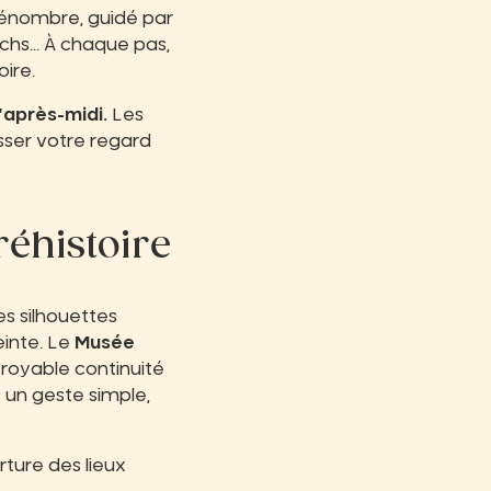
pénombre, guidé par
rochs… À chaque pas,
ire.
’après-midi.
Les
isser votre regard
réhistoire
es silhouettes
einte. Le
Musée
ncroyable continuité
: un geste simple,
rture des lieux