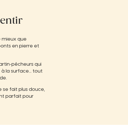
lentir
e
mieux que
ponts en pierre et
martin-pêcheurs qui
 à la surface… tout
nde.
 se fait plus douce,
nt parfait pour