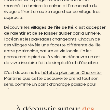
matinale sur la plage, avant l’animation du
marché. La lumière, le calme et l’immensité du
rivage offrent un autre regard sur ce village très
apprécié.
Découvrir les
villages de l’île de Ré
, c’est
accepter
de ralentir
et de se
laisser guider
par la lumière,
l’océan et les paysages changeants. Chacun de
ces villages révèle une facette différente de l’île,
entre patrimoine, nature et vie locale. En les
parcourant à pied ou à vélo, on découvre un art
de vivre insulaire fait de simplicité et d’équilibre.
C’est depuis notre
hôtel de plein air en Charente-
Maritime
que cette découverte prend tout son
sens, comme un point d’ancrage paisible pour
découvrir l’île au rythme rétais !
À découvrir autour
des