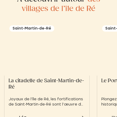
villages de l’île de Ré
Saint-Martin-de-Ré
Saint
La citadelle de Saint-Martin-de-
Le Por
Ré
Joyaux de l’île de Ré, les fortifications
Plongez
de Saint-Martin-de-Ré sont l’œuvre de
historiq
Vauban. Construites sous Louis XIV en
animées,
10 années, de 1681 à 1691, elles portent
Vauban,