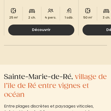
qui ravira toute la famille.
cadre naturel pré
25 m²
2 ch.
4 pers.
1 sdb.
50 m²
3 ch.
Découvrir
Dé
Sainte-Marie-de-Ré,
village de
l’île de Ré entre vignes et
océan
Entre plages discrètes et paysages viticoles,