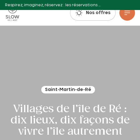
Respirez, imaginez, réservez : les réservations estivales 2027 sont déjà ouvertes !
Slow Village
Nos offres
Aller au contenu principal
Saint-Martin-de-Ré
Villages de l’île de Ré :
dix lieux, dix façons de
vivre l’île autrement