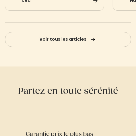
Léa
Hu
la signature du célèbre ingénieur royal
vous at
avec leur architecture typique en
temps. 
étoile.
gourman
seuleme
Slow Vil
Voir tous les articles
Partez en toute sérénité
Garantie prix le plus bas