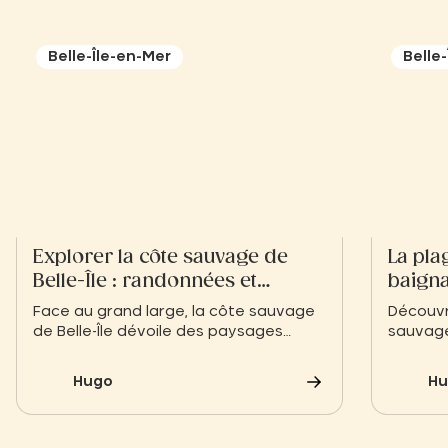
Belle-Île-en-Mer
Belle
Explorer la côte sauvage de
La plag
Belle-Île : randonnées et
baigna
paysages bruts
pratiq
Face au grand large, la côte sauvage
Découvre
de Belle-Île dévoile des paysages
sauvage
bruts d’une puissance rare. Des
de Belle
falaises de Port Coton immortalisées
sable fi
Hugo
Hu
par Monet aux sentiers escarpés du
l’escale
GR340, découvrez nos conseils pour
sud, à 
une immersion totale dans la nature