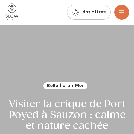
Respirez, imaginez, réservez : les réservations estivales 2027 sont déjà ouvertes !
Slow Village
Nos offres
Aller au contenu principal
Belle-Île-en-Mer
Visiter la crique de Port
Poyed à Sauzon : calme
et nature cachée