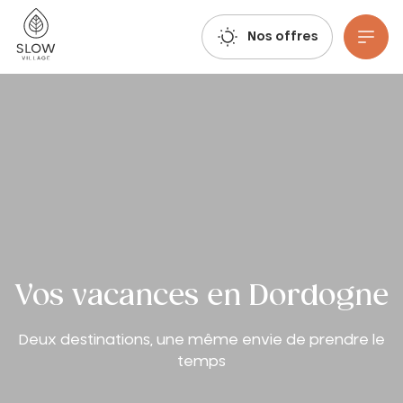
Respirez, imaginez, réservez : les réservations estivales 2027 sont déjà ouvertes !
Slow Village
Nos offres
Aller au contenu principal
Vos vacances en Dordogne
Deux destinations, une même envie de prendre le
temps