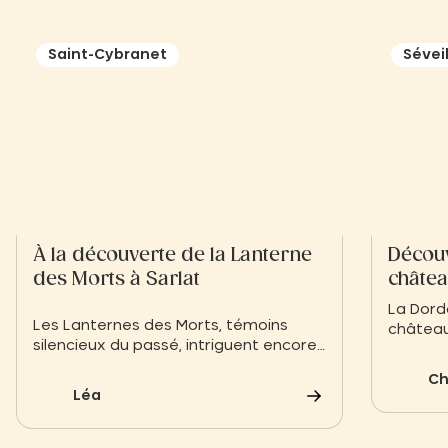
Saint-Cybranet
Séveil
À la découverte de la Lanterne
Découv
des Morts à Sarlat
châte
Village
La Dord
Les Lanternes des Morts, témoins
châteaux
silencieux du passé, intriguent encore
Villages
aujourd’hui par leur mystère. Ces
excepti
Ch
monuments médiévaux, dressés dans
Léa
plusieurs régions de France,
symbolisent un lien ancestral entre les
vivants et les âmes disparues.