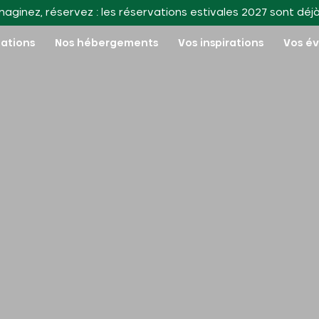
maginez, réservez : les réservations estivales 2027 sont déj
nations
Nos hébergements
Vos inspirations
Vos é