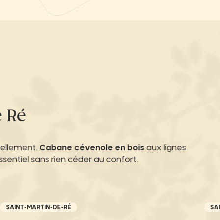
e Ré
rellement.
Cabane cévenole en bois
aux lignes
entiel sans rien céder au confort.
SAINT-MARTIN-DE-RÉ
SA