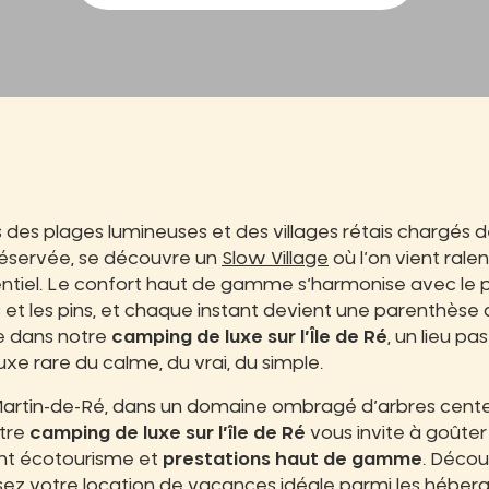
 des plages lumineuses et des villages rétais chargés 
réservée, se découvre un
Slow Village
où l’on vient ralent
entiel. Le confort haut de gamme s’harmonise avec le p
 et les pins, et chaque instant devient une parenthèse
e dans notre
camping de luxe sur l’Île de Ré
, un lieu p
luxe rare du calme, du vrai, du simple.
artin-de-Ré, dans un domaine ombragé d’arbres cente
otre
camping de luxe sur l’île de Ré
vous invite à goûte
ant écotourisme et
prestations haut de gamme
. Décou
ssez votre location de vacances idéale parmi les hébe