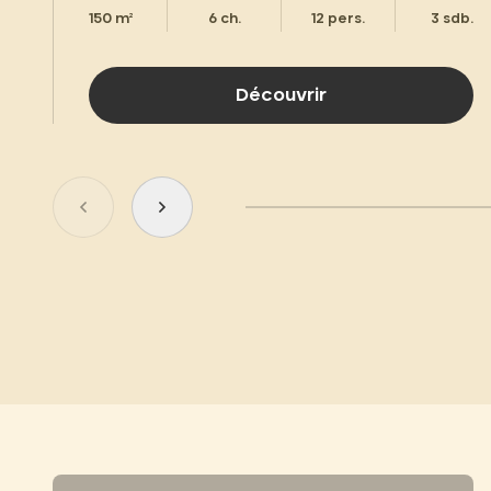
150 m²
6 ch.
12 pers.
3 sdb.
Découvrir
Aller au slide précédent
Aller au slide suivant