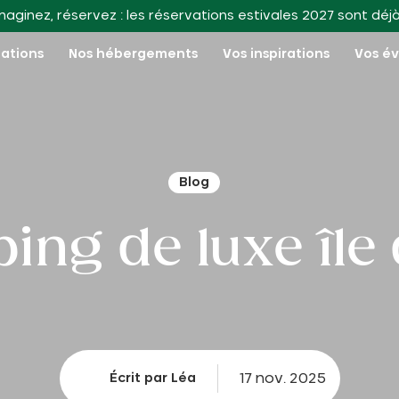
maginez, réservez : les réservations estivales 2027 sont déj
nations
Nos hébergements
Vos inspirations
Vos é
Blog
ng de luxe île
17 nov. 2025
Écrit par Léa