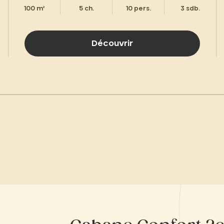
100 m²
5 ch.
10 pers.
3 sdb.
Découvrir