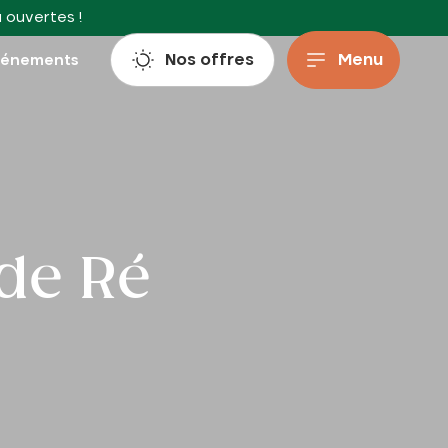
à ouvertes !
Nos offres
Menu
vénements
 de Ré