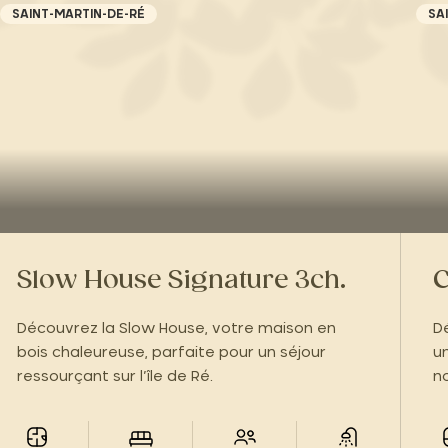
SAINT-MARTIN-DE-RÉ
SA
Slow House Signature 3ch.
C
Découvrez la Slow House, votre maison en
D
bois chaleureuse, parfaite pour un séjour
u
ressourçant sur l’île de Ré.
n
l’