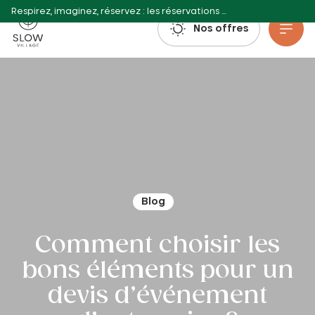
Respirez, imaginez, réservez : les réservations estivales 2027 sont déjà ouvertes !
Slow Village
Nos offres
Aller au contenu principal
Blog
Comment choisir les
bons éléments pour un
devis d’événement