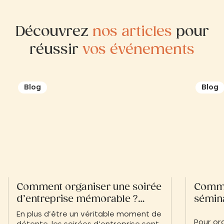
Découvrez
nos articles
pour
réussir
vos événements
Blog
Blog
Comment organiser une soirée
Comme
d’entreprise mémorable ?
sémina
Conseils et idées originales
En plus d’être un véritable moment de
Pour or