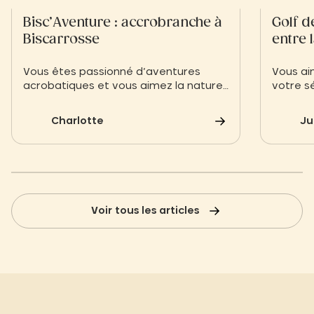
Bisc’Aventure : accrobranche à
Golf d
Biscarrosse
entre 
Vous êtes passionné d’aventures
Vous ai
acrobatiques et vous aimez la nature
votre sé
? Découvrez le parc accrobranche de
Biscarr
Biscarosse, Bisc’Aventure
et le pr
Charlotte
Ju
Voir tous les articles