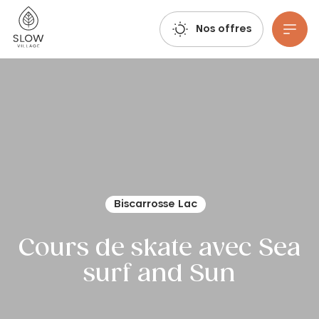
Respirez, imaginez, réservez : les réservations estivales 2027 sont déjà ouvertes !
Slow Village
Nos offres
Aller au contenu principal
Biscarrosse Lac
Cours de skate avec Sea
surf and Sun