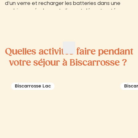
d’un verre et recharger les batteries dans une
ambiance résolument glisse et décontractée.
Quelles activités faire pendant
votre séjour à Biscarrosse ?
Biscarrosse Lac
Bisca