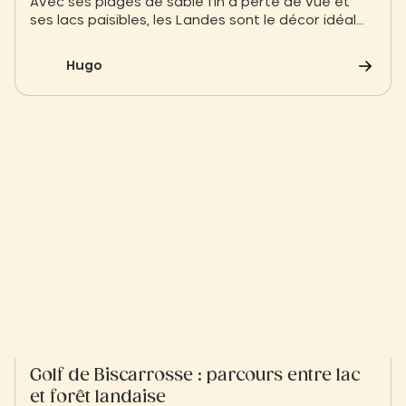
Avec ses plages de sable fin à perte de vue et
ses lacs paisibles, les Landes sont le décor idéal
pour se retrouver. Que vous soyez adeptes
d'aventures sportives ou de moments de pure
Hugo
détente, Biscarrosse vous offre un cadre
privilégié pour un séjour inoubliable en couple.
Golf de Biscarrosse : parcours entre lac
et forêt landaise