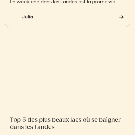
Un week-end dans les Landes est la promesse
d'une déconnexion immédiate. Entre les plages de
sable fin à perte de vue, les lacs d'eau douce
Julia
d'une grande sérénité et l'immense forêt de pins
maritimes, offrez-vous deux ou trois jours de
dépaysement pour recharger les batteries au
rythme de la nature landaise.
Top 5 des plus beaux lacs où se baigner
dans les Landes