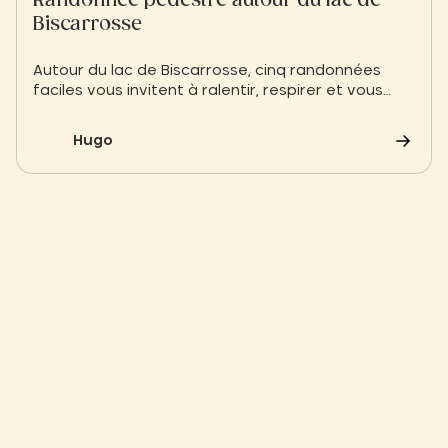
Randonnée pédestre autour du lac de
Biscarrosse
Autour du lac de Biscarrosse, cinq randonnées
faciles vous invitent à ralentir, respirer et vous
reconnecter à la nature. Forêt landaise, plages
paisibles et marais secrets sont au programme
Hugo
de ces boucles à explorer en solo, entre amis ou
en famille.