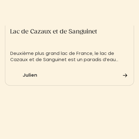
Lac de Cazaux et de Sanguinet
Deuxième plus grand lac de France, le lac de
Cazaux et de Sanguinet est un paradis d'eau
douce bordé de sable blanc et de pins. Que vous
cherchiez la sécurité des eaux peu profondes
Julien
pour vos enfants ou l'adrénaline des sports
nautiques, suivez le guide pour explorer ce joyau
des Grands Lacs landais.