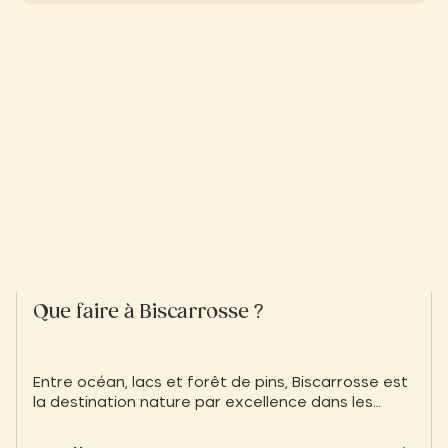
Que faire à Biscarrosse ?
Entre océan, lacs et forêt de pins, Biscarrosse est
la destination nature par excellence dans les
Landes. Découvrez les meilleures activités : du
surf sur la côte aux balades tranquilles sur le lac