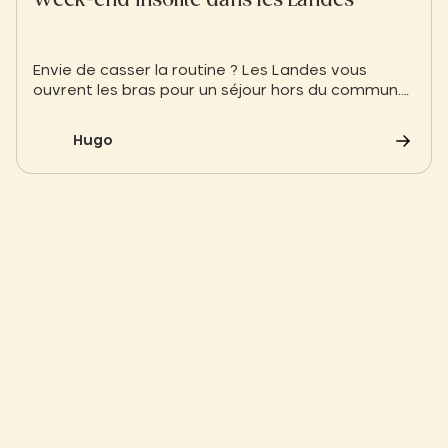
Week-end insolite dans les Landes
Envie de casser la routine ? Les Landes vous
ouvrent les bras pour un séjour hors du commun.
Entre les plages sauvages de l'Atlantique et la
douceur des grands lacs, Biscarrosse est la
Hugo
destination parfaite pour tester le slow tourisme
et dormir au plus près des pins.