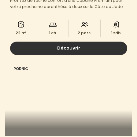
Profitez de tour le confort d'une Cabane Premium pour
votre prochaine parenthèse à deux sur la Côte de Jade
22 m²
1 ch.
2 pers.
1 sdb.
Découvrir
PORNIC