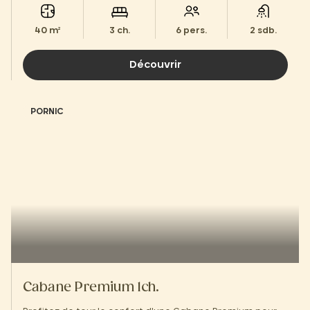
40 m²
3 ch.
6 pers.
2 sdb.
Découvrir
PORNIC
Cabane Premium 1ch.