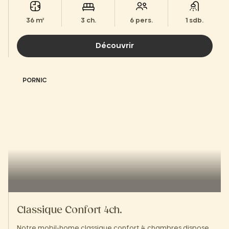
36 m²
3 ch.
6 pers.
1 sdb.
Découvrir
PORNIC
Classique Confort 4ch.
Notre mobil-home classique confort 4 chambres dispose