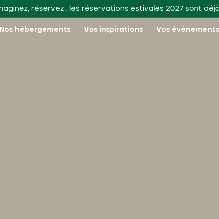
maginez, réservez : les réservations estivales 2027 sont déj
Nos hébergements
Vos inspirations
Vos événement