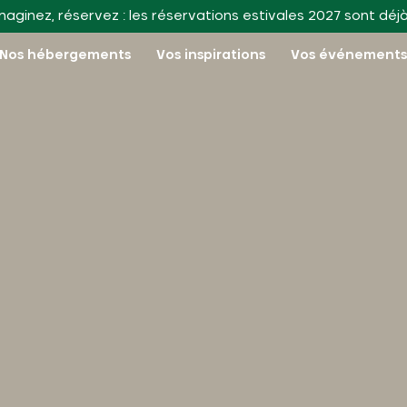
maginez, réservez : les réservations estivales 2027 sont déj
Nos hébergements
Vos inspirations
Vos événement