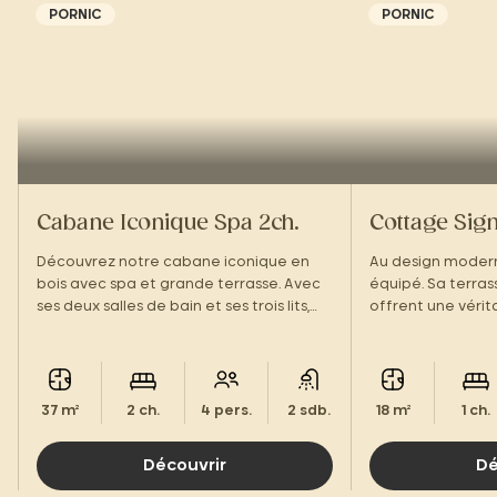
PORNIC
PORNIC
Cabane Iconique Spa 2ch.
Cottage Sign
Découvrez notre cabane iconique en
Au design modern
bois avec spa et grande terrasse. Avec
équipé. Sa terras
ses deux salles de bain et ses trois lits,
offrent une véri
elle offre un confort idéal pour vos
deux, dans une 
séjours en tribu. Un équilibre parfait
chaleureuse, com
entre design et détente.
37 m²
2 ch.
4 pers.
2 sdb.
18 m²
1 ch.
Découvrir
Dé