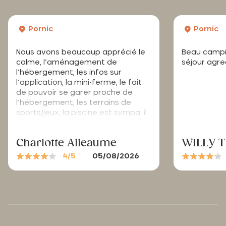
Pornic
Pornic
Nous avons beaucoup apprécié le
Beau campi
calme, l’aménagement de
séjour agre
l’hébergement, les infos sur
l’application, la mini-ferme, le fait
de pouvoir se garer proche de
l’hébergement, les terrains de
sports/jeux, la piscine est sympa, il
faudrait peut-être mettre un peu
plus de « parasol végétal » comme
Charlotte Alleaume
WILLY 
vous avez, qui sont très prisés
surtout quand le soleil cogne.
4/5
05/08/2026
Toutefois, je trouve qu’un bon
décrassage du sol serait
nécessaire de temps en temps,
car ça collait un peu. Par contre, la
clim a été fortement appréciée.