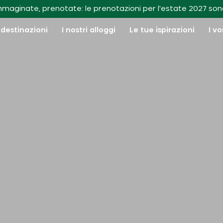
I nostri appunti di viaggio
mmaginate, prenotate: le prenotazioni per l'estate 2027 son
 destinazioni
I nostri alloggi
Le tue ispirazioni
I vo