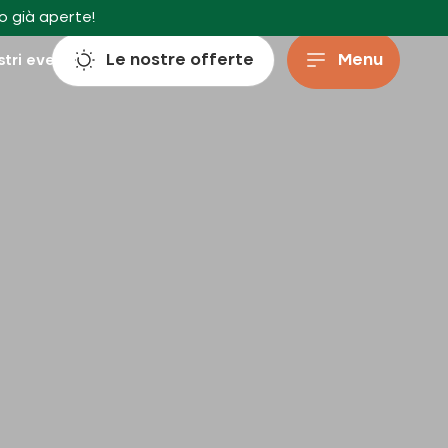
o già aperte!
Le nostre offerte
Menu
stri eventi