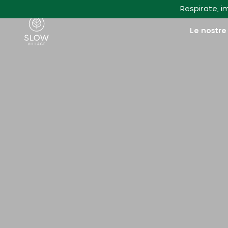
Vai al contenuto principale
Respirate, i
Villaggio lento
Le nostre