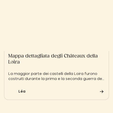
Mappa dettagliata degli Châteaux della
Loira
La maggior parte dei castelli della Loira furono
costruiti durante la prima e la seconda guerra dei
cent'anni, sulle rive della Loira o dei suoi affluenti.
Furono poi riqualificati durante il Rinascimento,
Léa
quando persero il loro ruolo difensivo.