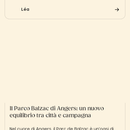
rallentare il ritmo. Viali alberati, eleganti scorci e
un'atmosfera tranquilla invitano a scoprire la
Léa
dolcezza dell'Angiò in modo diverso.
Il Parco Balzac di Angers: un nuovo
equilibrio tra città e campagna
Nel cuore di Angers, il Parc de Balzac è un'oasi di