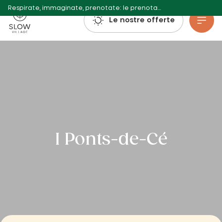
Respirate, immaginate, prenotate: le prenotazioni per l'estate 2027 sono già aperte!
Villaggio lento
Le nostre offerte
Vai al contenuto principale
I Ponts-de-Cé