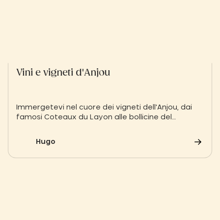
Vini e vigneti d'Anjou
Immergetevi nel cuore dei vigneti dell'Anjou, dai
famosi Coteaux du Layon alle bollicine del
Crémant de Loire, e scoprite i segreti dei vini
dell'Anjou. Un viaggio tra scisto e tufo da esplorare
Hugo
durante il vostro soggiorno nella natura allo Slow
Village.