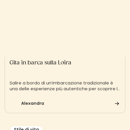
Gita in barca sulla Loira
Salire a bordo di un'imbarcazione tradizionale è
una delle esperienze più autentiche per scoprire la
Loira dell'Angiò. Lasciatevi trasportare dalla
corrente a bordo di una toue o di una chiatta per
Alexandra
osservare la fauna selvatica e i paesaggi mutevoli
del fiume reale, in assoluta tranquillità.
Stile di vita