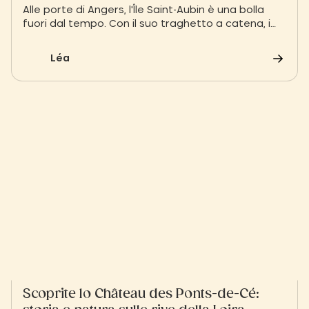
natura
Alle porte di Angers, l'Île Saint-Aubin è una bolla
fuori dal tempo. Con il suo traghetto a catena, i
prati allagati e gli uccelli migratori, ogni visita è
una parentesi naturale unica.
Léa
Scoprite lo Château des Ponts-de-Cé: