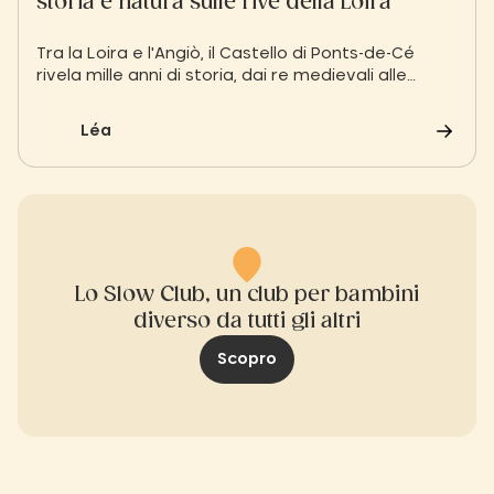
storia e natura sulle rive della Loira
Tra la Loira e l'Angiò, il Castello di Ponts-de-Cé
rivela mille anni di storia, dai re medievali alle
tradizioni popolari. Una visita dove si incontrano
fortezza, museo e paesaggi della Loira.
Léa
Lo Slow Club, un club per bambini
diverso da tutti gli altri
Scopro