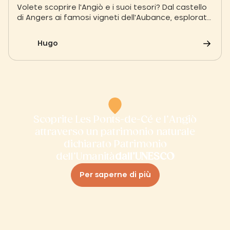
Volete scoprire l'Angiò e i suoi tesori? Dal castello
di Angers ai famosi vigneti dell'Aubance, esplorate
la dolcezza dell'Angiò e il patrimonio dell'UNESCO.
Attività all'aria aperta, gastronomia e castelli:
Hugo
preparate le vostre migliori escursioni dal villaggio
Slow Les Ponts-de-Cé.
Scoprite Les Ponts-de-Cé e l’Angiò
attraverso un patrimonio naturale
dichiarato Patrimonio
dell’Umanità
dall’UNESCO
Per saperne di più