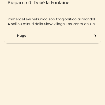
Bioparco di Doué la Fontaine
Immergetevi nell'unico zoo trogloditico al mondo!
A soli 30 minuti dallo Slow Village Les Ponts-de-Cé,
scoprite il Bioparc di Doué-la-Fontaine: 1900 animali
nel cuore delle cave di faluns per un'esperienza
Hugo
coinvolgente e impegnata a favore della
biodiversità.