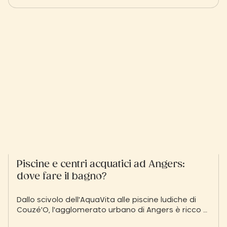
famiglia dei duchi di Brissac, vi apre le sue porte
per un affascinante viaggio tra mobili d'epoca, un
teatro in stile Belle Époque e prestigiose cantine.
Piscine e centri acquatici ad Angers:
dove fare il bagno?
Dallo scivolo dell'AquaVita alle piscine ludiche di
Couzé'O, l'agglomerato urbano di Angers è ricco di
moderne strutture acquatiche. Che cerchiate una