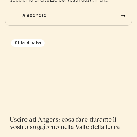
soggiorno all'altezza dei vostri gusti: in un
ambiente privilegiato, vi aspettano alloggi
semplici e naturali, così come confortevoli
Alexandra
proprietà in affitto.
Stile di vita
Uscire ad Angers: cosa fare durante il
vostro soggiorno nella Valle della Loira