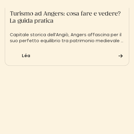
Turismo ad Angers: cosa fare e vedere?
La guida pratica
Capitale storica dell'Angiò, Angers affascina per il
suo perfetto equilibrio tra patrimonio medievale e
natura onnipresente. Dal centro storico alle rive
della Maine, scoprite l'offerta turistica di una città
Léa
eletta la più verde di Francia. Una tappa
imperdibile da vivere serenamente dallo Slow
Village Les Ponts-de-Cé.