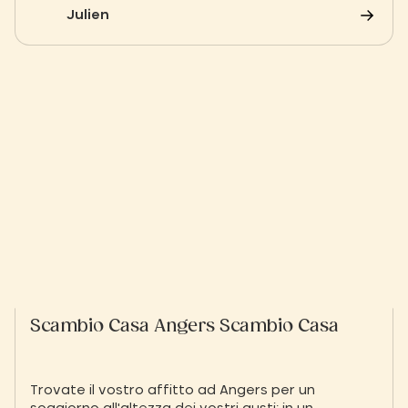
corsia per allenarvi o giochi d'acqua per i bambini,
Julien
scoprite la nostra selezione dei migliori complessi
della regione.
Scambio Casa Angers Scambio Casa
Trovate il vostro affitto ad Angers per un