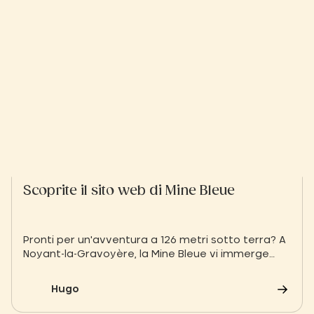
Scoprite il sito web di Mine Bleue
Pronti per un'avventura a 126 metri sotto terra? A
Noyant-la-Gravoyère, la Mine Bleue vi immerge
nell'affascinante storia delle cave di ardesia
dell'Angiò. Una visita coinvolgente e spettacolare
Hugo
da scoprire durante il vostro soggiorno allo Slow
Village Les Ponts-de-Cé.