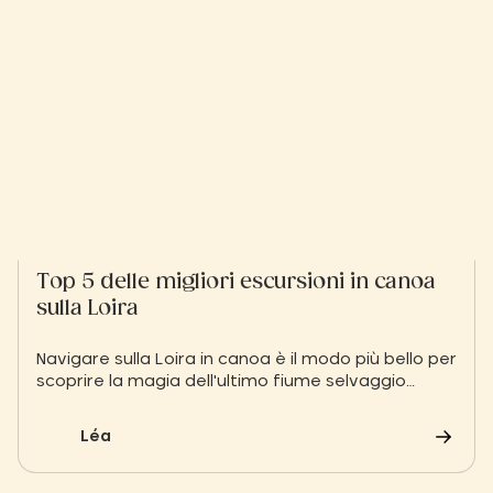
Top 5 delle migliori escursioni in canoa
sulla Loira
Navigare sulla Loira in canoa è il modo più bello per
scoprire la magia dell'ultimo fiume selvaggio
d'Europa. Tra banchi di sabbia effimeri, isole
boscose e castelli maestosi, concedetevi
Léa
un'avventura lungo il corso d'acqua dove la
tranquillità e l'osservazione della natura selvaggia
sono le parole d'ordine.