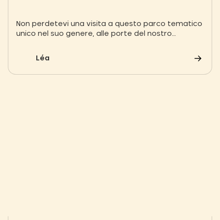
Non perdetevi una visita a questo parco tematico
unico nel suo genere, alle porte del nostro
campeggio ad Angers! Terra Botanica è un parco
unico nel suo genere: è sia un parco orticolo che
Léa
un parco divertimenti alle porte di Angers. Una
passeggiata tra migliaia di specie di piante e
insetti impollinatori provenienti dai 5 continenti
sarebbe già un bel viaggio. Ma Terra Botanica fa
un ulteriore passo avanti per rivolgersi a tutti e
offrire un'esperienza ancora più divertente!