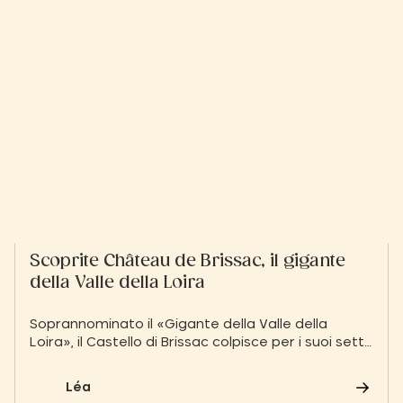
Scoprite Château de Brissac, il gigante
della Valle della Loira
Soprannominato il «Gigante della Valle della
Loira», il Castello di Brissac colpisce per i suoi sette
piani e le facciate monumentali. A pochi minuti
dallo Slow Village, questo monumento storico
Léa
unico nel suo genere, ancora oggi abitato dalla