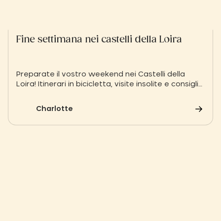
Fine settimana nei castelli della Loira
Preparate il vostro weekend nei Castelli della
Loira! Itinerari in bicicletta, visite insolite e consigli
pratici per una vacanza indimenticabile. Prenotate
il vostro alloggio immerso nella natura allo Slow
Charlotte
Village Les Ponts-de-Cé e partite alla scoperta dei
luoghi più belli dell'Angiò.