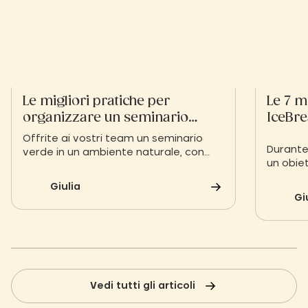
Le migliori pratiche per
Le 7 m
organizzare un seminario
IceBre
verde
Offrite ai vostri team un seminario
Durante
verde in un ambiente naturale, con
un obiet
valori sostenibili e un impatto positivo
comunic
sull'ambiente e sulla coesione del
Giulia
team. È 
gruppo!
Gi
rompigh
Vedi tutti gli articoli