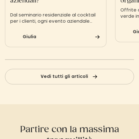
aziendali?
organ
verde
Offrite 
Dal seminario residenziale al cocktail
verde i
per i clienti, ogni evento aziendale
valori s
risponde a un obiettivo preciso:
sull'amb
Gi
motivare, premiare o lanciare un
gruppo!
Giulia
progetto. Ecco come scegliere la
formula ideale.
Vedi tutti gli articoli
Partire con la massima