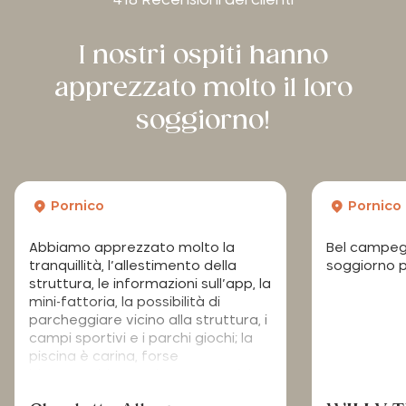
I nostri ospiti hanno
apprezzato molto il loro
soggiorno!
Pornico
Pornico
Abbiamo apprezzato molto la
Bel campeggi
tranquillità, l’allestimento della
soggiorno 
struttura, le informazioni sull’app, la
mini-fattoria, la possibilità di
parcheggiare vicino alla struttura, i
campi sportivi e i parchi giochi; la
piscina è carina, forse
bisognerebbe aggiungere qualche
“ombrellone naturale” in più come