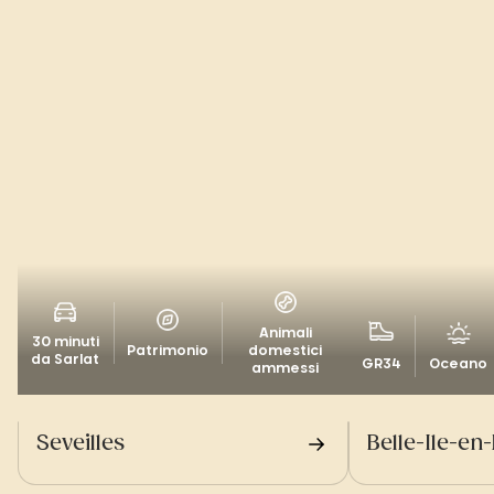
Animali
30 minuti
Patrimonio
domestici
da Sarlat
GR34
Oceano
ammessi
Seveilles
Belle-Ile-en