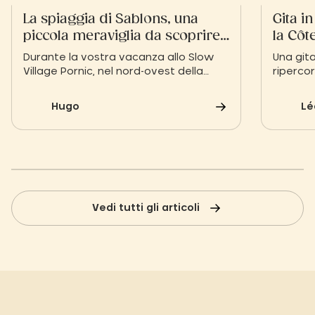
La spiaggia di Sablons, una
Gita i
piccola meraviglia da scoprire
la Côt
a Pornic
tranqui
Durante la vostra vacanza allo Slow
Una gita
Village Pornic, nel nord-ovest della
ripercor
Francia, prendetevi il tempo per
bretone 
esplorare le bellissime spiagge di
momento
Hugo
Lé
questo angolo della regione Loira-
le scogl
Atlantica (Pays de la Loire), in
pieni di
particolare la Plage des Sablons.
Vedi tutti gli articoli