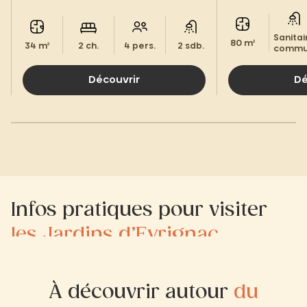
Sanitai
80 m²
34 m²
2 ch.
4 pers.
2 sdb.
commu
Découvrir
Dé
Infos pratiques pour visiter
les Jardins d’Eyrignac
À découvrir autour
du