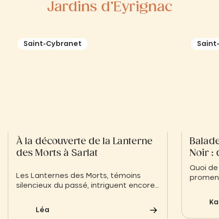
Jardins d’Eyrignac
Saint-Cybranet
Saint
À la découverte de la Lanterne
Balade
des Morts à Sarlat
Noir :
autre
Quoi de
Les Lanternes des Morts, témoins
promena
silencieux du passé, intriguent encore
les sent
aujourd’hui par leur mystère. Ces
Entre f
Ka
monuments médiévaux, dressés dans
préhist
Léa
plusieurs régions de France,
offre u