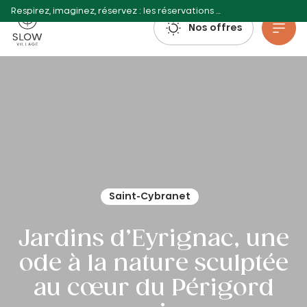
Respirez, imaginez, réservez : les réservations estivales 2027 sont déjà ouvertes !
Slow Village
Nos offres
Aller au contenu principal
Saint-Cybranet
Jardins d’Eyrignac, une
ode à la nature sculptée
au cœur du Périgord