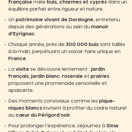
française
mêle
buis, charmes et cyprès
dans un
équilibre parfait entre rigueur et nature.
Un
patrimoine vivant de Dordogne
, entretenu
depuis des générations au sein du
manoir
d’Eyrignac
.
Chaque année, près de
300 000 buis
sont taillés
à la main, perpétuant un savoir-faire unique en
France
.
La
visite
se découvre lentement :
jardin
français
,
jardin blanc
,
roseraie
et
prairies
proposent une promenade sensorielle et
apaisante.
Des moments conviviaux comme les
pique-
niques blancs
invitent à profiter du cadre naturel
au
cœur du Périgord noir
.
Pour prolonger l’expérience, séjournez à
Slow