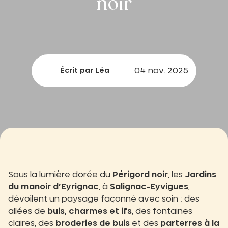
noir
04 nov. 2025
Écrit par Léa
Sous la lumière dorée du
Périgord noir
, les
Jardins
du manoir d’Eyrignac
, à
Salignac-Eyvigues
,
dévoilent un paysage façonné avec soin : des
allées de
buis, charmes et ifs
, des fontaines
claires, des
broderies de buis
et des
parterres à la