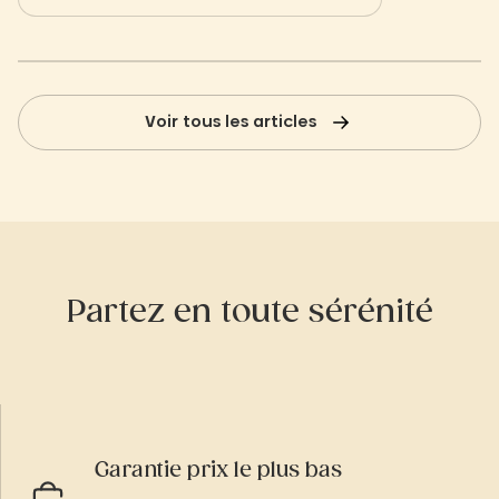
symbolisent un lien ancestral entre les
parfait
vivants et les âmes disparues.
nature 
Voir tous les articles
Partez en toute sérénité
Garantie prix le plus bas