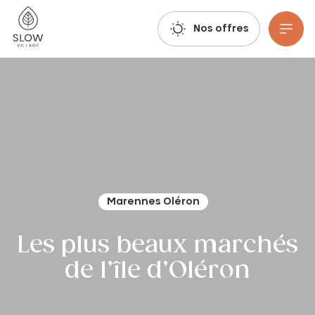
Respirez, imaginez, réservez : les réservations estivales 2027 sont déjà ouvertes !
Slow Village
Nos offres
Aller au contenu principal
Marennes Oléron
Les plus beaux marchés
de l’île d’Oléron