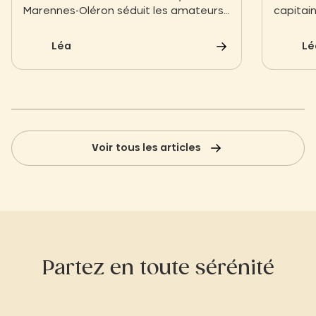
Marennes-Oléron séduit les amateurs
capitain
de saveurs marines. Grâce à un
découve
affinage en claires qui lui confère une
Charent
Léa
Lé
texture et un goût raffiné, elle est une
ostréico
invitation à la découverte
et l’ap
gastronomique.
Boyard,
l’activi
autrem
Voir tous les articles
Partez en toute sérénité