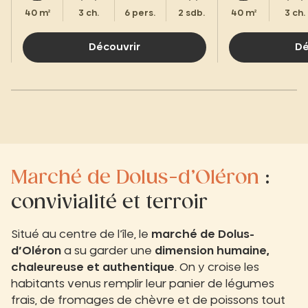
40 m²
3 ch.
6 pers.
2 sdb.
40 m²
3 ch.
Découvrir
Dé
Marché de Dolus-d’Oléron
:
convivialité et terroir
Situé au centre de l’île, le
marché de Dolus-
d’Oléron
a su garder une
dimension humaine,
chaleureuse et authentique
. On y croise les
habitants venus remplir leur panier de légumes
frais, de fromages de chèvre et de poissons tout