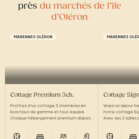
près
du marchés de l’île
d’Oléron
MARENNES OLÉRON
MARENNES OLÉ
Cottage Premium 3ch.
Cottage Sign
Profitez d’un cottage 3 chambres en
Vivez un séjour 
bois haut de gamme et tout équipé.
notre cottage Si
Chaque hébergement premium dispose
Avec ses 2 salles
de 2 salles de bain pour que chacun ait
terrasse, vivez la
son espace !
vos vacances !