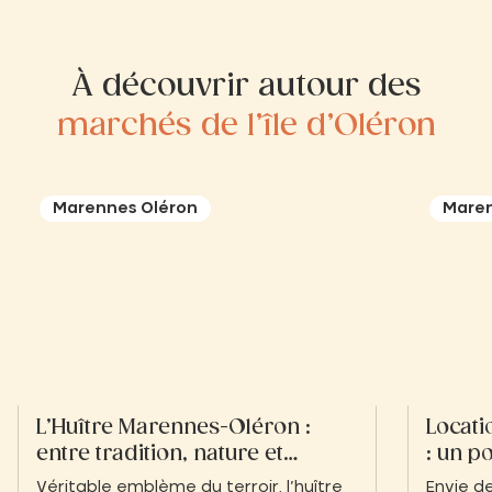
océan
.
À découvrir autour des
marchés de l’île d’Oléron
Marennes Oléron
Maren
L’Huître Marennes-Oléron :
Locati
entre tradition, nature et
: un p
gastronomie
navig
Véritable emblème du terroir, l’huître
Envie d