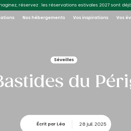
maginez, réservez : les réservations estivales 2027 sont déj
nations
Nos hébergements
Vos inspirations
Vos é
Séveilles
Bastides du Pér
28 juil. 2025
Écrit par Léa