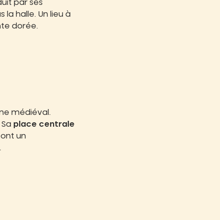
duit par ses
 la halle. Un lieu à
nte dorée.
sme médiéval.
. Sa
place centrale
font un
.