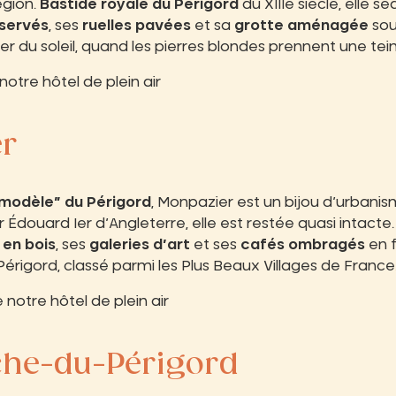
égion.
Bastide royale du Périgord
du XIIIe siècle, elle sé
servés
, ses
ruelles pavées
et sa
grotte aménagée
sous
r du soleil, quand les pierres blondes prennent une tei
notre hôtel de plein air
er
“modèle” du Périgord
, Monpazier est un bijou d’urbani
Édouard Ier d’Angleterre, elle est restée quasi intacte
 en bois
, ses
galeries d’art
et ses
cafés ombragés
en 
érigord, classé parmi les Plus Beaux Villages de France
 notre hôtel de plein air
nche-du-Périgord