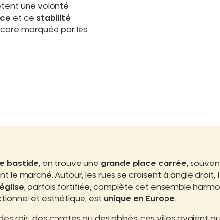
lètent une volonté
ce
et de
stabilité
core marquée par les
e bastide
, on trouve une
grande place carrée
, souve
nt le marché. Autour, les rues se croisent à angle droit,
’église
, parfois fortifiée, complète cet ensemble harm
nctionnel et esthétique, est
unique en Europe
.
 rois, des comtes ou des abbés, ces villes avaient au