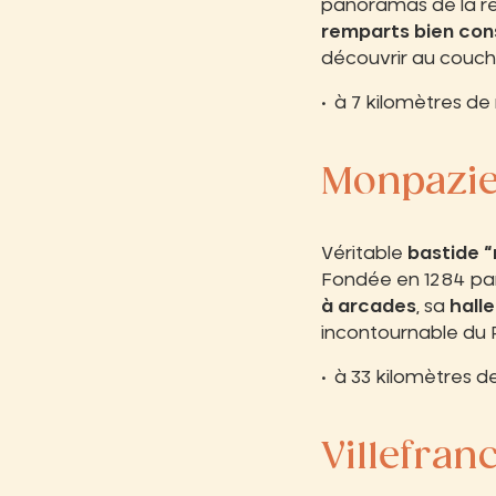
panoramas de la r
remparts bien con
découvrir au couche
à 7 kilomètres de 
Monpazi
Véritable
bastide 
Fondée en 1284 par 
à arcades
, sa
halle
incontournable du P
à 33 kilomètres de
Villefra