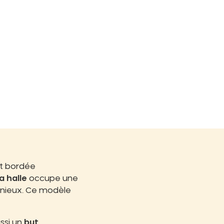
nt bordée
la halle
occupe une
onieux. Ce modèle
ssi un
but