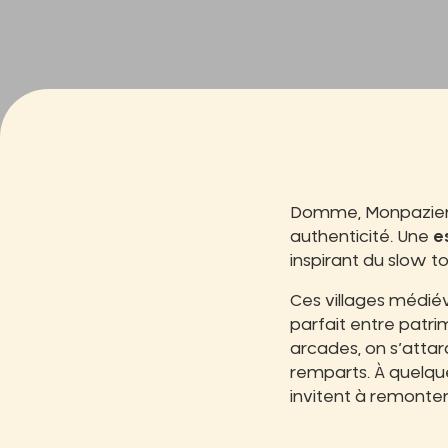
Domme, Monpazier, 
authenticité. Une
e
inspirant du slow 
Ces villages médiév
parfait entre patri
arcades, on s’attar
remparts. À quelqu
invitent à remonter