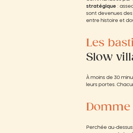
stratégique
: asseo
sont devenues de
entre histoire et d
Les bas
Slow vil
À moins de 30 minut
leurs portes. Chacu
Domme
Perchée au-dessus 