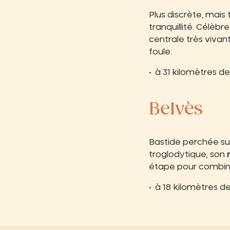
Plus discrète, mais
tranquillité. Célèbr
centrale très vivant
foule.
à 31 kilomètres de
Belvès
Bastide perchée su
troglodytique, son
étape pour combine
à 18 kilomètres de