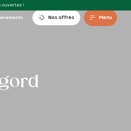
à ouvertes !
Nos offres
Menu
vénements
igord