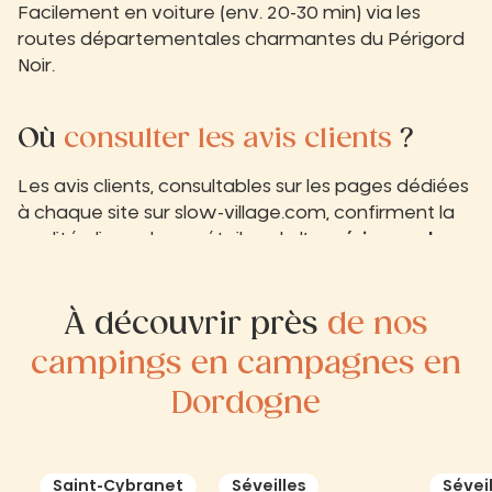
Facilement en voiture (env. 20-30 min) via les
routes départementales charmantes du Périgord
Noir.
Où
consulter les avis clients
?
Les avis clients, consultables sur les pages dédiées
à chaque site sur slow-village.com, confirment la
qualité, digne de ses étoiles, de l’
expérience
slow
.
À découvrir près
de nos
campings en campagnes en
Dordogne
Saint-Cybranet
Séveilles
Séveil