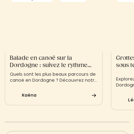
Balade en canoë sur la
Grotte
Dordogne : suivez le rythme
sous t
paisible de la rivière
Quels sont les plus beaux parcours de
Explore
canoë en Dordogne ? Découvrez notre
Dordogn
sélection entre châteaux médiévaux
grottes
et falaises du Périgord Noir. Une
Kaëna
fascina
activité idéale à tester lors de votre
Lé
l’human
séjour au camping Slow Village
attend 