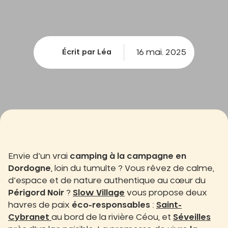
16 mai. 2025
Écrit par Léa
Envie d’un vrai
camping à la campagne en
Dordogne
, loin du tumulte ? Vous rêvez de calme,
d’espace et de nature authentique au cœur du
Périgord Noir
?
Slow Village
vous propose deux
havres de paix
éco-responsables
:
Saint-
Cybranet
au bord de la rivière Céou, et
Séveilles