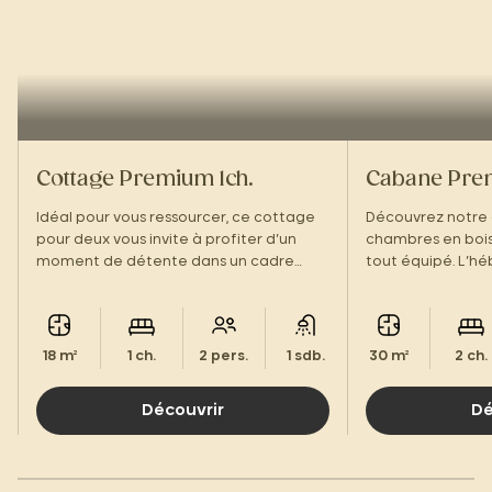
Cottage Premium 1ch.
Cabane Pre
Idéal pour vous ressourcer, ce cottage
Découvrez notre
pour deux vous invite à profiter d’un
chambres en boi
moment de détente dans un cadre
tout équipé. L’h
apaisant.
vos vacances dan
périgourdin !
18 m²
1 ch.
2 pers.
1 sdb.
30 m²
2 ch.
Découvrir
Dé