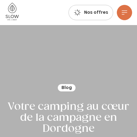
Respirez, imaginez, réservez : les réservations estivales 2027 sont déjà ouvertes !
Slow Village
Nos offres
Aller au contenu principal
Blog
Votre camping au cœur
de la campagne en
Dordogne