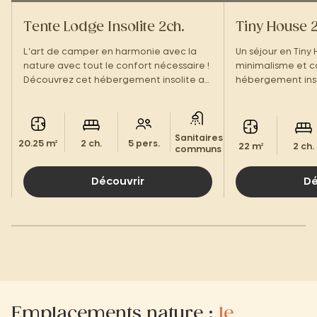
Tente Lodge Insolite 2ch.
Tiny House 2
L’art de camper en harmonie avec la
Un séjour en Tiny 
nature avec tout le confort nécessaire !
minimalisme et c
Découvrez cet hébergement insolite au
hébergement ins
cœur du Périgord Noir.
Périgord Noir.
Sanitaires
20.25 m²
2 ch.
5 pers.
22 m²
2 ch.
communs
Découvrir
Dé
Emplacements nature :
le