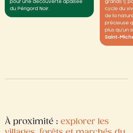
pour une découverte apaisée
grands !), 
du Périgord Noir.
cycle du viv
de la natur
précieuse 
plus qu’un 
Saint-Mich
À proximité :
explorer les
villages, forêts et marchés du