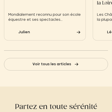
la Loir
Mondialement reconnu pour son école
Les Châ
équestre et ses spectacles
la plupa
exceptionnels, le Cadre Noir de
la seco
Saumur ne se situe qu’à 45 km de
bord de 
Julien
Lé
votre hébergement au Slow Village en
ont été
Val de Loire.
Renaissa
vocatio
Voir tous les articles
Partez en toute sérénité