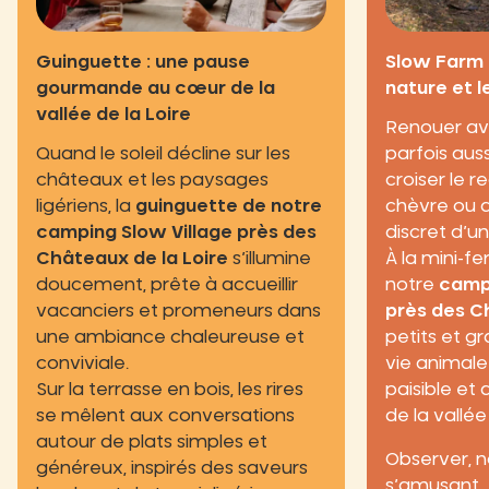
Guinguette : une pause
Slow Farm 
gourmande au cœur de la
nature et 
vallée de la Loire
Renouer ave
Quand le soleil décline sur les
parfois aus
châteaux et les paysages
croiser le 
ligériens, la
guinguette de notre
chèvre ou d
camping Slow Village près des
discret d’un 
Châteaux de la Loire
s’illumine
À la mini-
doucement, prête à accueillir
notre
campi
vacanciers et promeneurs dans
près des C
une ambiance chaleureuse et
petits et g
conviviale.
vie animale
Sur la terrasse en bois, les rires
paisible et
se mêlent aux conversations
de la vallée
autour de plats simples et
Observer, n
généreux, inspirés des saveurs
s’amusant… 