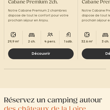
Cabane Premium 2ch.
Cabane Pre
Notre Cabane Premium 2 chambres
Notre Cabane P
dispose de tout le confort pour votre
dispose de tout l
prochain séjour en Anjou.
prochain séjour e
29,9 m²
2 ch.
4 pers.
1 sdb.
32.6 m²
3 ch.
Découvrir
Dé
Réservez un camping autour
des châteaux de la Loire