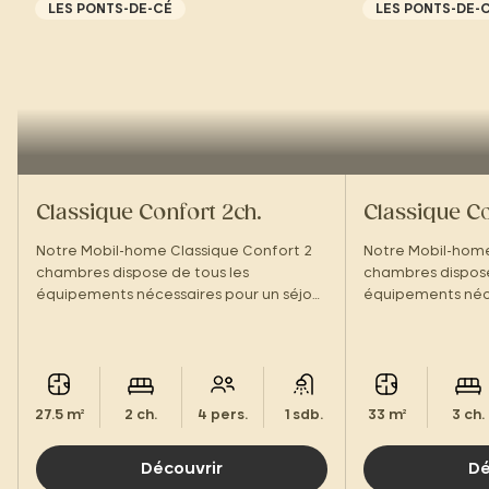
LES PONTS-DE-CÉ
LES PONTS-DE-
Classique Confort 2ch.
Classique Co
Notre Mobil-home Classique Confort 2
Notre Mobil-home
chambres dispose de tous les
chambres dispose
équipements nécessaires pour un séjour
équipements néce
ressourçant !
ressourçant !
27.5 m²
2 ch.
4 pers.
1 sdb.
33 m²
3 ch.
Découvrir
Dé