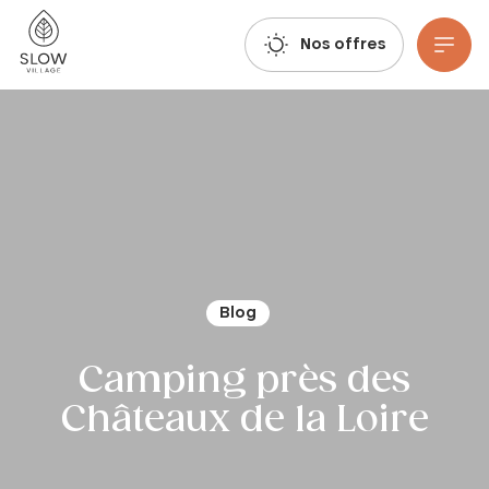
Respirez, imaginez, réservez : les réservations estivales 2027 sont déjà ouvertes !
Slow Village
Nos offres
Aller au contenu principal
Blog
Camping près des
Châteaux de la Loire