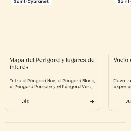
Saint-Cybranet
Saint
Mapa del Perigord y lugares de
Vuelo
interés
Entre el Périgord Noir, el Périgord Blanc,
Eleva t
el Périgord Pourpre y el Périgord Vert,
experie
¡hay mucho que hacer en el Périgord!
el vall
Para no perderse ninguna actividad o
aerostát
Léa
Ju
lugar de interés, es indispensable
amanece
preparar la estancia con antelación.
unas vi
Aquí tiene un mapa del Périgord y un
excepci
resumen de los lugares
bellos d
imprescindibles.
troglodí