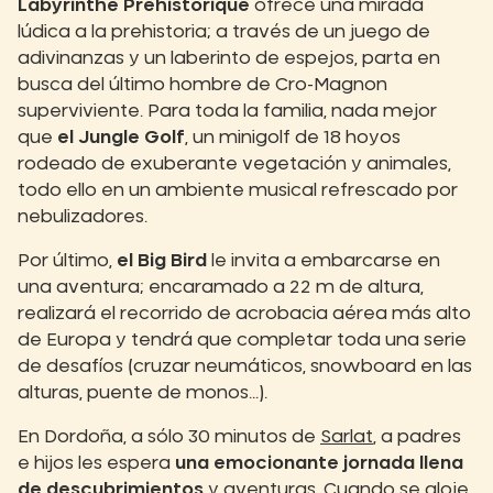
Labyrinthe Préhistorique
ofrece una mirada
lúdica a la prehistoria; a través de un juego de
adivinanzas y un laberinto de espejos, parta en
busca del último hombre de Cro-Magnon
superviviente. Para toda la familia, nada mejor
que
el Jungle Golf
, un minigolf de 18 hoyos
rodeado de exuberante vegetación y animales,
todo ello en un ambiente musical refrescado por
nebulizadores.
Por último,
el Big Bird
le invita a embarcarse en
una aventura; encaramado a 22 m de altura,
realizará el recorrido de acrobacia aérea más alto
de Europa y tendrá que completar toda una serie
de desafíos (cruzar neumáticos, snowboard en las
alturas, puente de monos...).
En Dordoña, a sólo 30 minutos de
Sarlat
, a padres
e hijos les espera
una emocionante jornada llena
de descubrimientos
y aventuras. Cuando se aloje