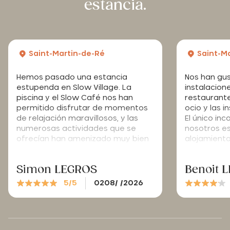
estancia.
Saint-Martin-de-Ré
Saint-M
Hemos pasado una estancia
Nos han gu
estupenda en Slow Village. La
instalacione
piscina y el Slow Café nos han
restaurante
permitido disfrutar de momentos
ocio y las i
de relajación maravillosos, y las
El único in
numerosas actividades que se
nosotros es
ofrecían han amenizado muy bien
alojamient
nuestra semana: una velada de
resto. La c
guinguette muy acogedora, un
mejorarse.
Simon LEGROS
Benoit 
brunch y una sesión de yoga en
familia que nos han encantado.
5/5
0208/ /2026
Mención especial para la actividad
de cuentos y picnic, que ha
encantado especialmente a
nuestros hijos. ¡Gracias a Michelle