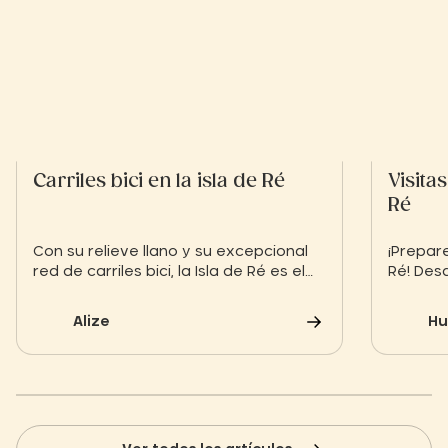
Carriles bici en la isla de Ré
Visita
Ré
Con su relieve llano y su excepcional
¡Prepare
red de carriles bici, la Isla de Ré es el
Ré! Desd
paraíso indiscutible de la bicicleta.
Baleines
Lejos del tráfico, recorra las salinas,
explore
Alize
Hu
bordee las playas de arena fina y
las act
atraviese los pueblos de fachadas
perders
blancas para descubrir la isla a su
% relaj
ritmo, sin prisas.
Village.