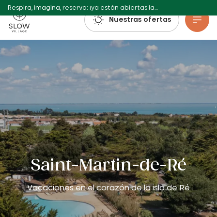
Respira, imagina, reserva: ¡ya están abiertas las reservas para el verano de 2027!
Pueblo Lento
Nuestras ofertas
Ir al contenido principal
Saint-Martin-de-Ré
Vacaciones en el corazón de la isla de Ré