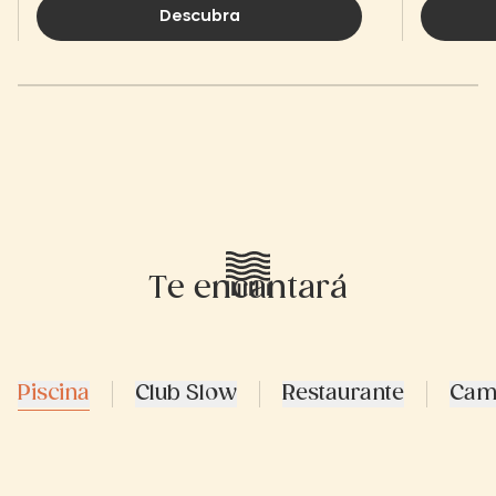
Descubra
Te encantará
Piscina
Club Slow
Restaurante
Cam