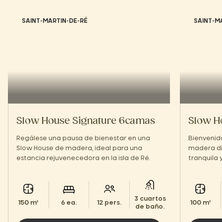
SAINT-MARTIN-DE-RÉ
SAINT-M
Slow House Signature 6camas
Slow H
Regálese una pausa de bienestar en una
Bienvenid
Slow House de madera, ideal para una
madera d
estancia rejuvenecedora en la isla de Ré.
tranquila 
3 cuartos
150 m²
6 ea.
12 pers.
100 m²
de baño.