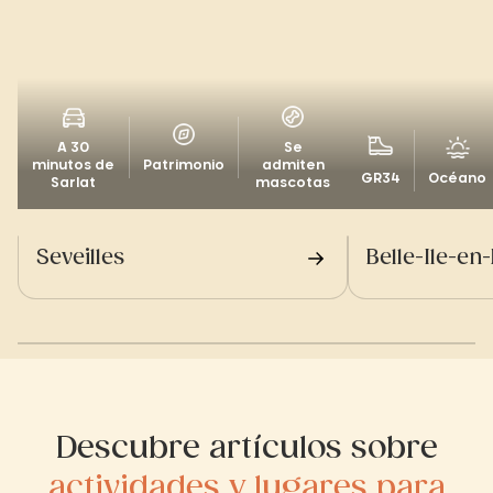
A 30
Se
minutos de
Patrimonio
admiten
GR34
Océano
Sarlat
mascotas
Seveilles
Belle-Ile-en
Descubre artículos sobre
actividades y lugares para