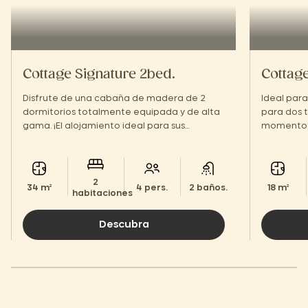
Cottage Signature 2bed.
Cottag
Disfrute de una cabaña de madera de 2
Ideal para
dormitorios totalmente equipada y de alta
para dos t
gama. ¡El alojamiento ideal para sus
momento d
vacaciones familiares en un entorno verde!
2
34 m²
4 pers.
2 baños.
18 m²
habitaciones
Descubra