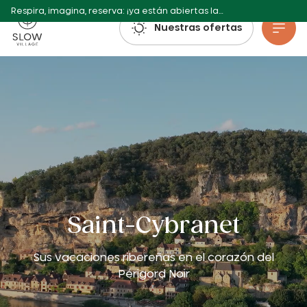
Respira, imagina, reserva: ¡ya están abiertas las reservas para el verano de 2027!
Pueblo Lento
Nuestras ofertas
Ir al contenido principal
Saint-Cybranet
Sus vacaciones ribereñas en el corazón del
Périgord Noir