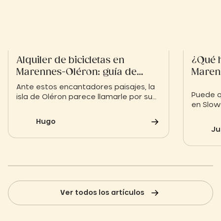
Alquiler de bicicletas en
¿Qué h
Marennes-Oléron: guía de
Maren
rutas y empresas de alquiler
Ante estos encantadores paisajes, la
Puede q
isla de Oléron parece llamarle por su
en Slow
nombre: basta con cruzar un puente
eso no 
para descubrir la isla cariñosamente
Hugo
Disfrut
conocida como l'île aux mimosas. Es el
Ju
rejuven
momento de dirigirse a un punto de
activid
alquiler de bicicletas en Marennes.
Oléron i
Ver todos los artículos