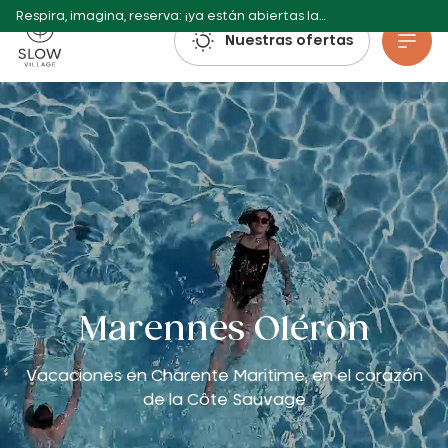
Respira, imagina, reserva: ¡ya están abiertas las reservas para el verano de 2027!
Pueblo Lento
Nuestras ofertas
Ir al contenido principal
Marennes Oléron
Vacaciones en Charente Maritime, en el corazón
de la Côte Sauvage