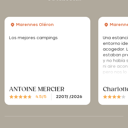
Marennes Oléron
Marenne
Los mejores campings
Una estanc
entorno ide
acogedor. 
estaban pr
y no había 
ni aire aco
pero nos lo
pudimos tra
ANTOINE MERCIER
Charlot
4.5/5
2207/ /2026