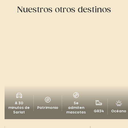
Nuestros otros destinos
A 30
Se
minutos de
Patrimonio
admiten
GR34
Océano
Sarlat
mascotas