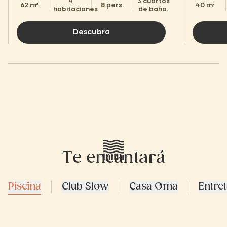
4
3 cuartos
62 m²
8 pers.
40 m²
habitaciones
de baño.
Descubra
Te encantará
Piscina
Club Slow
Casa Oma
Entre