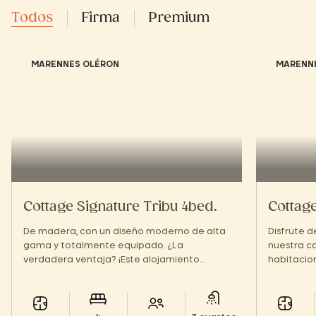
Todos
Firma
Premium
MARENNES OLÉRON
MARENN
Cottage Signature Tribu 4bed.
Cottage
De madera, con un diseño moderno de alta
Disfrute 
gama y totalmente equipado. ¿La
nuestra c
verdadera ventaja? ¡Este alojamiento
habitacion
consta de una casita de 3 dormitorios, un
gran terra
estudio independiente y una gran terraza
vacacione
para toda la familia!