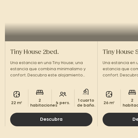
Tiny House 2bed.
Tiny House 
Una estancia en una Tiny House; una
Una estancia en u
estancia que combina minimalismo y
estancia que co
confort. Descubra este alojamiento
confort. Descubr
insólito en el corazón del Périgord Noir.
insólito en el cor
2
1 cuarto
2
22 m²
4 pers.
26 m²
habitaciones
de baño.
habita
Descubra
D