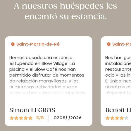
A nuestros huéspedes les
encantó su estancia.
Saint-Martin-de-Ré
Saint-M
Hemos pasado una estancia
Nos han gu
estupenda en Slow Village. La
instalacione
piscina y el Slow Café nos han
restaurante
permitido disfrutar de momentos
ocio y las i
de relajación maravillosos, y las
El único in
numerosas actividades que se
nosotros es
ofrecían han amenizado muy bien
alojamient
nuestra semana: una velada de
resto. La c
guinguette muy acogedora, un
mejorarse.
Simon LEGROS
Benoit 
brunch y una sesión de yoga en
familia que nos han encantado.
5/5
0208/ /2026
Mención especial para la actividad
de cuentos y picnic, que ha