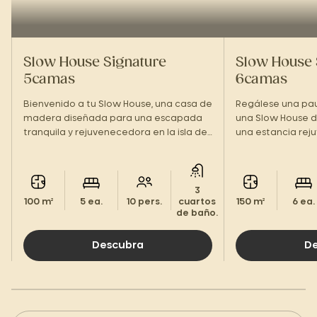
Slow House Signature
Slow House 
5camas
6camas
Bienvenido a tu Slow House, una casa de
Regálese una pau
madera diseñada para una escapada
una Slow House d
tranquila y rejuvenecedora en la isla de
una estancia reju
Ré.
de Ré.
3
100 m²
5 ea.
10 pers.
cuartos
150 m²
6 ea.
de baño.
Descubra
D