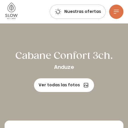
Respira, imagina, reserva: ¡ya están abiertas las reservas para el verano de 2027!
Pueblo Lento
Nuestras ofertas
Ir al contenido principal
Cabane Confort 3ch.
Anduze
Ver todas las fotos