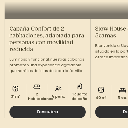
Cabaña Confort de 2
Slow House 
habitaciones, adaptada para
5camas
personas con movilidad
Bienvenido a Slow
reducida
situada en la par
ofrece impresiona
Luminosa y funcional, nuestras cabañas
Cevenas.
prometen una experiencia agradable
que hará las delicias de toda la familia.
2
1 cuarto
31 m²
4 pers.
60 m²
5 ea.
habitaciones
de baño.
Descubra
D