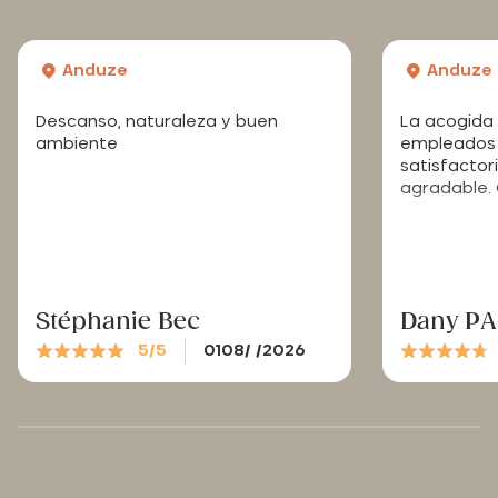
Anduze
Anduze
Descanso, naturaleza y buen
La acogida 
ambiente
empleados 
satisfactori
agradable. 
Stéphanie Bec
Dany P
5/5
0108/ /2026