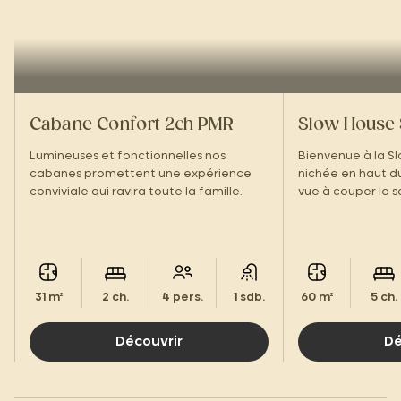
Cabane Confort 2ch PMR
Slow House 
Lumineuses et fonctionnelles nos
Bienvenue à la Sl
cabanes promettent une expérience
nichée en haut du
conviviale qui ravira toute la famille.
vue à couper le s
31 m²
2 ch.
4 pers.
1 sdb.
60 m²
5 ch.
Découvrir
Dé