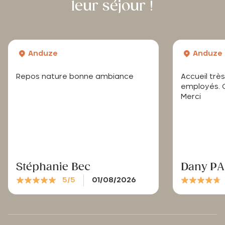
leur séjour !
Anduze
Anduze
Repos nature bonne ambiance
Accueil trè
employés. C
Merci
Stéphanie Bec
Dany P
5/5
01/08/2026